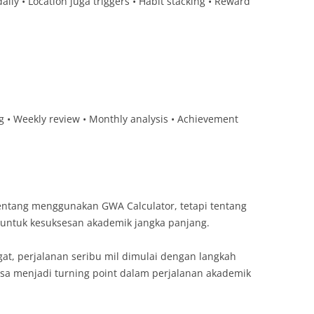
ily • Location juga triggers • Habit stacking • Reward
og • Weekly review • Monthly analysis • Achievement
tentang menggunakan GWA Calculator, tetapi tentang
untuk kesuksesan akademik jangka panjang.
ngat, perjalanan seribu mil dimulai dengan langkah
isa menjadi turning point dalam perjalanan akademik