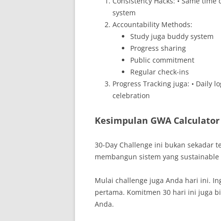
Consistency Hacks: • Same time da
system
Accountability Methods:
Study juga buddy system
Progress sharing
Public commitment
Regular check-ins
Progress Tracking juga: • Daily l
celebration
Kesimpulan GWA Calculator
30-Day Challenge ini bukan sekadar 
membangun sistem yang sustainable 
Mulai challenge juga Anda hari ini. I
pertama. Komitmen 30 hari ini juga b
Anda.