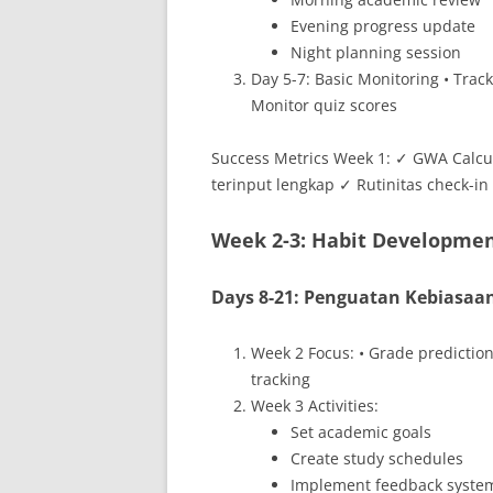
Evening progress update
Night planning session
Day 5-7: Basic Monitoring • Trac
Monitor quiz scores
Success Metrics Week 1: ✓ GWA Calcula
terinput lengkap ✓ Rutinitas check-in
Week 2-3: Habit Developme
Days 8-21: Penguatan Kebiasaa
Week 2 Focus: • Grade prediction
tracking
Week 3 Activities:
Set academic goals
Create study schedules
Implement feedback syste