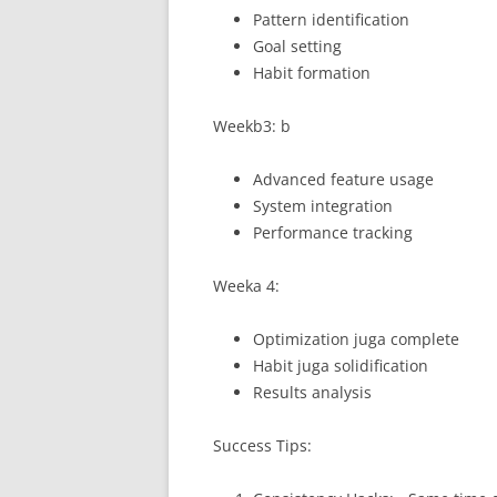
Pattern identification
Goal setting
Habit formation
Weekb3: b
Advanced feature usage
System integration
Performance tracking
Weeka 4:
Optimization juga complete
Habit juga solidification
Results analysis
Success Tips: