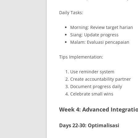
Daily Tasks:
Morning: Review target harian
Siang: Update progress
Malam: Evaluasi pencapaian
Tips Implementation:
Use reminder system
Create accountability partner
Document progress daily
Celebrate small wins
Week 4: Advanced Integrati
Days 22-30: Optimalisasi