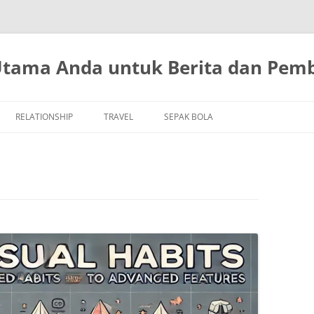
 Utama Anda untuk Berita dan Pe
RELATIONSHIP
TRAVEL
SEPAK BOLA
LIGA INDONESIA
LIGA INGGRIS
LIGA ITALIA
LIGA JERMAN
LIGA SPANYOL