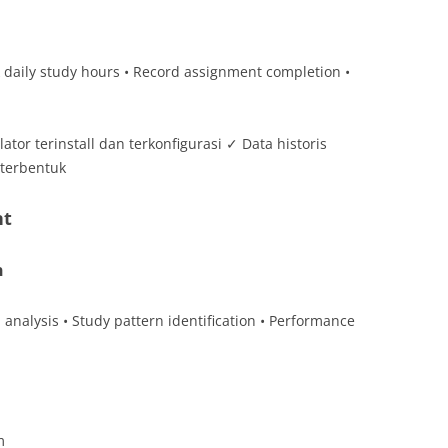
k daily study hours • Record assignment completion •
tor terinstall dan terkonfigurasi ✓ Data historis
 terbentuk
nt
n
 analysis • Study pattern identification • Performance
m