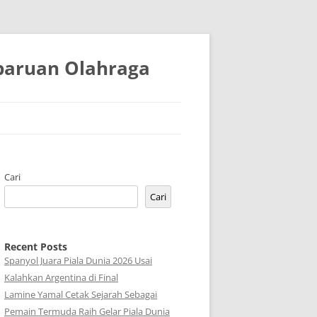
mbaruan Olahraga
Cari
Cari
Recent Posts
Spanyol Juara Piala Dunia 2026 Usai
Kalahkan Argentina di Final
Lamine Yamal Cetak Sejarah Sebagai
Pemain Termuda Raih Gelar Piala Dunia