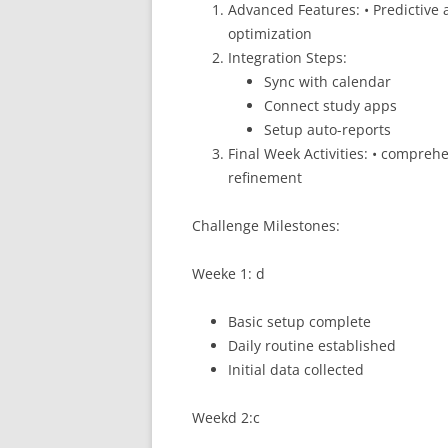
Advanced Features: • Predictive 
optimization
Integration Steps:
Sync with calendar
Connect study apps
Setup auto-reports
Final Week Activities: • comprehe
refinement
Challenge Milestones:
Weeke 1: d
Basic setup complete
Daily routine established
Initial data collected
Weekd 2:c