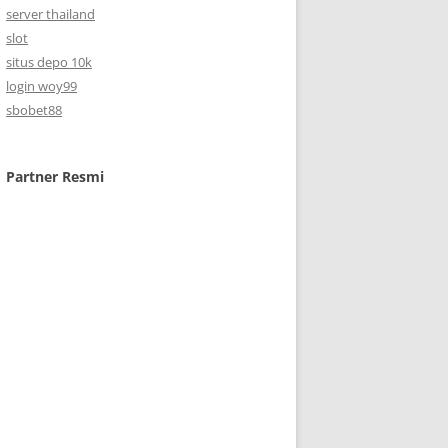
server thailand
slot
situs depo 10k
login woy99
sbobet88
Partner Resmi