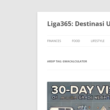
Langsung
ke
isi
Liga365: Destinasi
FINANCES
FOOD
LIFESTYLE
ARSIP TAG:
GWACALCULATOR