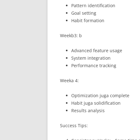
Pattern identification
Goal setting
Habit formation
Weekb3: b
Advanced feature usage
System integration
Performance tracking
Weeka 4:
Optimization juga complete
Habit juga solidification
Results analysis
Success Tips: