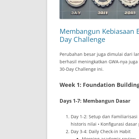
Membangun Kebiasaan Ef
Day Challenge
Perubahan besar juga dimulai dari lan
berhasil meningkatkan GWA-nya juga 
30-Day Challenge ini.
Week 1: Foundation Buildin
Days 1-7: Membangun Dasar
Day 1-2: Setup dan Familiarisasi 
historis nilai • Konfigurasi dasar 
Day 3-4: Daily Check-in Habit
Morning academic review