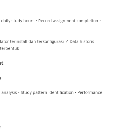
k daily study hours • Record assignment completion •
tor terinstall dan terkonfigurasi ✓ Data historis
 terbentuk
nt
n
 analysis • Study pattern identification • Performance
m