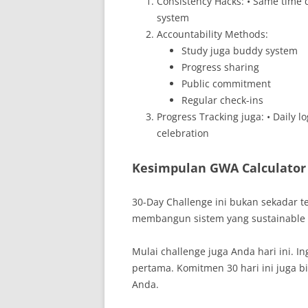
Consistency Hacks: • Same time da
system
Accountability Methods:
Study juga buddy system
Progress sharing
Public commitment
Regular check-ins
Progress Tracking juga: • Daily l
celebration
Kesimpulan GWA Calculator
30-Day Challenge ini bukan sekadar 
membangun sistem yang sustainable 
Mulai challenge juga Anda hari ini. I
pertama. Komitmen 30 hari ini juga b
Anda.