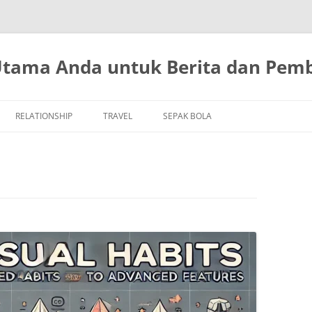
 Utama Anda untuk Berita dan Pe
RELATIONSHIP
TRAVEL
SEPAK BOLA
LIGA INDONESIA
LIGA INGGRIS
LIGA ITALIA
LIGA JERMAN
LIGA SPANYOL