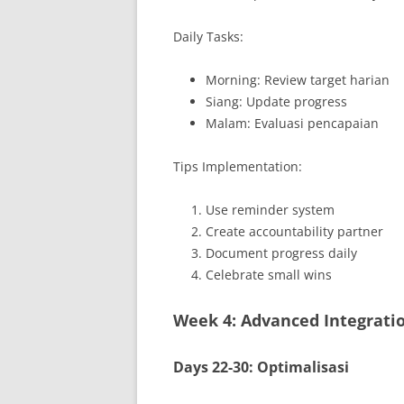
Daily Tasks:
Morning: Review target harian
Siang: Update progress
Malam: Evaluasi pencapaian
Tips Implementation:
Use reminder system
Create accountability partner
Document progress daily
Celebrate small wins
Week 4: Advanced Integrati
Days 22-30: Optimalisasi