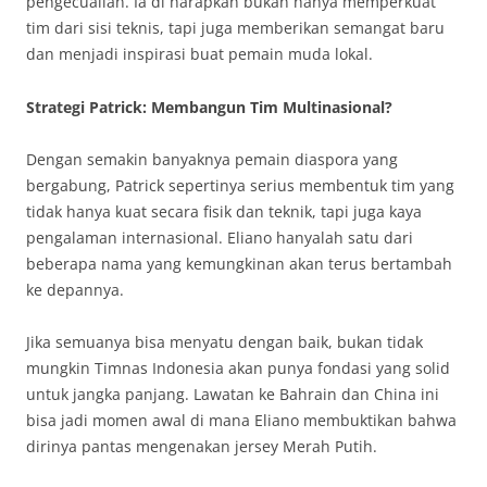
pengecualian. Ia di harapkan bukan hanya memperkuat
tim dari sisi teknis, tapi juga memberikan semangat baru
dan menjadi inspirasi buat pemain muda lokal.
Strategi Patrick: Membangun Tim Multinasional?
Dengan semakin banyaknya pemain diaspora yang
bergabung, Patrick sepertinya serius membentuk tim yang
tidak hanya kuat secara fisik dan teknik, tapi juga kaya
pengalaman internasional. Eliano hanyalah satu dari
beberapa nama yang kemungkinan akan terus bertambah
ke depannya.
Jika semuanya bisa menyatu dengan baik, bukan tidak
mungkin Timnas Indonesia akan punya fondasi yang solid
untuk jangka panjang. Lawatan ke Bahrain dan China ini
bisa jadi momen awal di mana Eliano membuktikan bahwa
dirinya pantas mengenakan jersey Merah Putih.