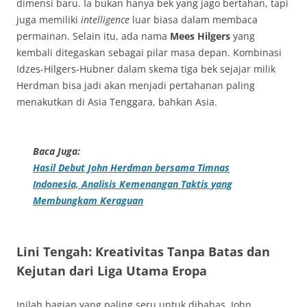
dimensi baru. Ia bukan hanya bek yang jago bertahan, tapi
juga memiliki
intelligence
luar biasa dalam membaca
permainan. Selain itu, ada nama
Mees Hilgers
yang
kembali ditegaskan sebagai pilar masa depan. Kombinasi
Idzes-Hilgers-Hubner dalam skema tiga bek sejajar milik
Herdman bisa jadi akan menjadi pertahanan paling
menakutkan di Asia Tenggara, bahkan Asia.
Baca Juga:
Hasil Debut John Herdman bersama Timnas
Indonesia, Analisis Kemenangan Taktis yang
Membungkam Keraguan
Lini Tengah: Kreativitas Tanpa Batas dan
Kejutan dari Liga Utama Eropa
Inilah bagian yang paling seru untuk dibahas. John