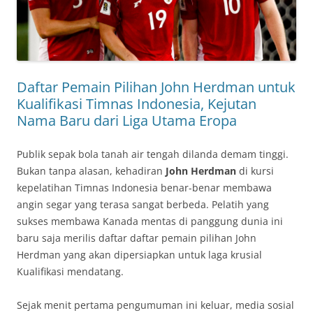
Daftar Pemain Pilihan John Herdman untuk
Kualifikasi Timnas Indonesia, Kejutan
Nama Baru dari Liga Utama Eropa
Publik sepak bola tanah air tengah dilanda demam tinggi.
Bukan tanpa alasan, kehadiran
John Herdman
di kursi
kepelatihan Timnas Indonesia benar-benar membawa
angin segar yang terasa sangat berbeda. Pelatih yang
sukses membawa Kanada mentas di panggung dunia ini
baru saja merilis daftar daftar pemain pilihan John
Herdman yang akan dipersiapkan untuk laga krusial
Kualifikasi mendatang.
Sejak menit pertama pengumuman ini keluar, media sosial