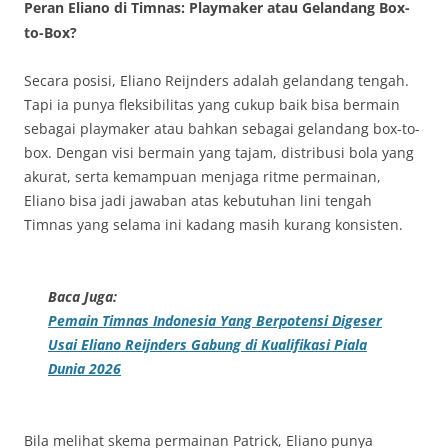
Peran Eliano di Timnas: Playmaker atau Gelandang Box-
to-Box?
Secara posisi, Eliano Reijnders adalah gelandang tengah.
Tapi ia punya fleksibilitas yang cukup baik bisa bermain
sebagai playmaker atau bahkan sebagai gelandang box-to-
box. Dengan visi bermain yang tajam, distribusi bola yang
akurat, serta kemampuan menjaga ritme permainan,
Eliano bisa jadi jawaban atas kebutuhan lini tengah
Timnas yang selama ini kadang masih kurang konsisten.
Baca Juga:
Pemain Timnas Indonesia Yang Berpotensi Digeser
Usai Eliano Reijnders Gabung di Kualifikasi Piala
Dunia 2026
Bila melihat skema permainan Patrick, Eliano punya