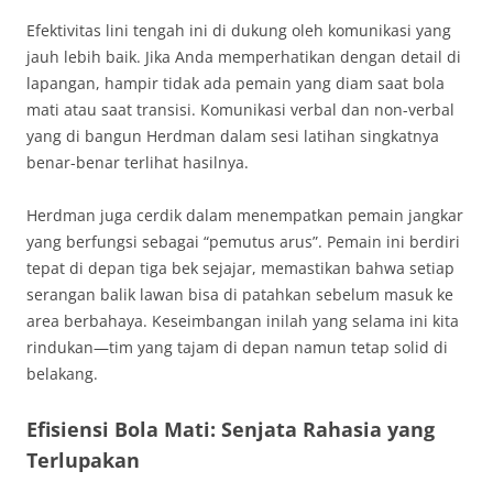
Efektivitas lini tengah ini di dukung oleh komunikasi yang
jauh lebih baik. Jika Anda memperhatikan dengan detail di
lapangan, hampir tidak ada pemain yang diam saat bola
mati atau saat transisi. Komunikasi verbal dan non-verbal
yang di bangun Herdman dalam sesi latihan singkatnya
benar-benar terlihat hasilnya.
Herdman juga cerdik dalam menempatkan pemain jangkar
yang berfungsi sebagai “pemutus arus”. Pemain ini berdiri
tepat di depan tiga bek sejajar, memastikan bahwa setiap
serangan balik lawan bisa di patahkan sebelum masuk ke
area berbahaya. Keseimbangan inilah yang selama ini kita
rindukan—tim yang tajam di depan namun tetap solid di
belakang.
Efisiensi Bola Mati: Senjata Rahasia yang
Terlupakan