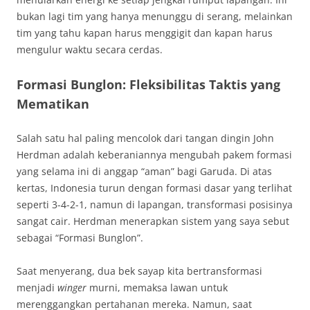
bukan lagi tim yang hanya menunggu di serang, melainkan
tim yang tahu kapan harus menggigit dan kapan harus
mengulur waktu secara cerdas.
Formasi Bunglon: Fleksibilitas Taktis yang
Mematikan
Salah satu hal paling mencolok dari tangan dingin John
Herdman adalah keberaniannya mengubah pakem formasi
yang selama ini di anggap “aman” bagi Garuda. Di atas
kertas, Indonesia turun dengan formasi dasar yang terlihat
seperti 3-4-2-1, namun di lapangan, transformasi posisinya
sangat cair. Herdman menerapkan sistem yang saya sebut
sebagai “Formasi Bunglon”.
Saat menyerang, dua bek sayap kita bertransformasi
menjadi
winger
murni, memaksa lawan untuk
merenggangkan pertahanan mereka. Namun, saat