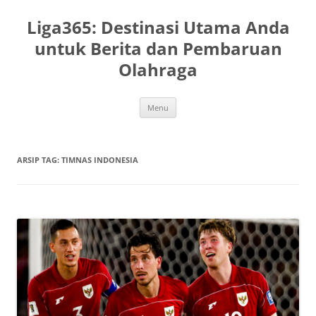
Langsung
ke
Liga365: Destinasi Utama Anda
isi
untuk Berita dan Pembaruan
Olahraga
Menu
ARSIP TAG:
TIMNAS INDONESIA