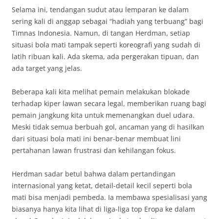
Selama ini, tendangan sudut atau lemparan ke dalam
sering kali di anggap sebagai “hadiah yang terbuang” bagi
Timnas Indonesia. Namun, di tangan Herdman, setiap
situasi bola mati tampak seperti koreografi yang sudah di
latih ribuan kali. Ada skema, ada pergerakan tipuan, dan
ada target yang jelas.
Beberapa kali kita melihat pemain melakukan blokade
terhadap kiper lawan secara legal, memberikan ruang bagi
pemain jangkung kita untuk memenangkan duel udara.
Meski tidak semua berbuah gol, ancaman yang di hasilkan
dari situasi bola mati ini benar-benar membuat lini
pertahanan lawan frustrasi dan kehilangan fokus.
Herdman sadar betul bahwa dalam pertandingan
internasional yang ketat, detail-detail kecil seperti bola
mati bisa menjadi pembeda. Ia membawa spesialisasi yang
biasanya hanya kita lihat di liga-liga top Eropa ke dalam