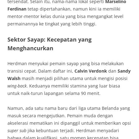
tersendat. Selain itu, nama-nama lokal seperti
Marselino
Ferdinan
tetap dipertahankan, namun kini ia memiliki
mentor-mentor kelas dunia yang bisa mengangkat level
permainannya ke tingkat yang lebih tinggi.
Sektor Sayap: Kecepatan yang
Menghancurkan
Herdman menyukai pemain sayap yang bisa melakukan
transisi cepat. Dalam daftar ini,
Calvin Verdonk
dan
Sandy
Walsh
masih menjadi pilihan utama untuk mengisi posisi
wing-back
. Keduanya memiliki stamina yang luar biasa
untuk naik-turun lapangan selama 90 menit.
Namun, ada satu nama baru dari liga utama Belanda yang
masuk secara mengejutkan. Pemain muda dengan
akselerasi mematikan ini dipanggil untuk memberikan opsi
super sub
jika kebuntuan terjadi. Herdman menyadari
bahwa dalam kualifikasi, satu momen kecepatan bisa