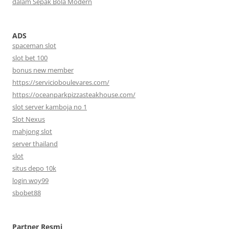
dalam Sepak Bola Modern
ADS
spaceman slot
slot bet 100
bonus new member
https://servicioboulevares.com/
https://oceanparkpizzasteakhouse.com/
slot server kamboja no 1
Slot Nexus
mahjong slot
server thailand
slot
situs depo 10k
login woy99
sbobet88
Partner Resmi