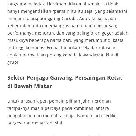
langsung meledak. Herdman tidak main-main. Ia tidak
hanya mengandalkan “pemain itu-itu saja” yang selama ini
menjadi tulang punggung Garuda. Ada visi baru, ada
keberanian untuk memangkas nama-nama besar yang
performanya menurun, dan yang paling bikin geger adalah
masuknya beberapa nama baru yang merumput di kasta
tertinggi kompetisi Eropa. Ini bukan sekadar rotasi, ini
adalah pernyataan perang kepada lawan-lawan kita di
grup!
Sektor Penjaga Gawang: Persaingan Ketat
di Bawah Mistar
Untuk urusan kiper, pemain pilihan John Herdman
tampaknya masih percaya pada kombinasi antara
pengalaman dan mentalitas baja. Namun, ada sedikit
pergeseran menarik di sini.