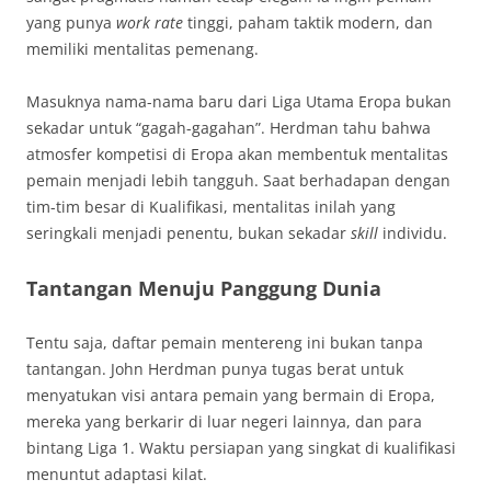
yang punya
work rate
tinggi, paham taktik modern, dan
memiliki mentalitas pemenang.
Masuknya nama-nama baru dari Liga Utama Eropa bukan
sekadar untuk “gagah-gagahan”. Herdman tahu bahwa
atmosfer kompetisi di Eropa akan membentuk mentalitas
pemain menjadi lebih tangguh. Saat berhadapan dengan
tim-tim besar di Kualifikasi, mentalitas inilah yang
seringkali menjadi penentu, bukan sekadar
skill
individu.
Tantangan Menuju Panggung Dunia
Tentu saja, daftar pemain mentereng ini bukan tanpa
tantangan. John Herdman punya tugas berat untuk
menyatukan visi antara pemain yang bermain di Eropa,
mereka yang berkarir di luar negeri lainnya, dan para
bintang Liga 1. Waktu persiapan yang singkat di kualifikasi
menuntut adaptasi kilat.