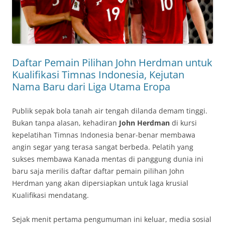
Daftar Pemain Pilihan John Herdman untuk
Kualifikasi Timnas Indonesia, Kejutan
Nama Baru dari Liga Utama Eropa
Publik sepak bola tanah air tengah dilanda demam tinggi.
Bukan tanpa alasan, kehadiran
John Herdman
di kursi
kepelatihan Timnas Indonesia benar-benar membawa
angin segar yang terasa sangat berbeda. Pelatih yang
sukses membawa Kanada mentas di panggung dunia ini
baru saja merilis daftar daftar pemain pilihan John
Herdman yang akan dipersiapkan untuk laga krusial
Kualifikasi mendatang.
Sejak menit pertama pengumuman ini keluar, media sosial