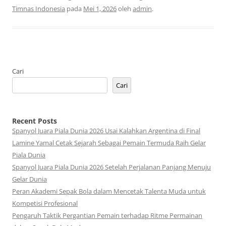
Timnas Indonesia
pada
Mei 1, 2026
oleh
admin
.
Cari
Cari
Recent Posts
Spanyol Juara Piala Dunia 2026 Usai Kalahkan Argentina di Final
Lamine Yamal Cetak Sejarah Sebagai Pemain Termuda Raih Gelar
Piala Dunia
Spanyol Juara Piala Dunia 2026 Setelah Perjalanan Panjang Menuju
Gelar Dunia
Peran Akademi Sepak Bola dalam Mencetak Talenta Muda untuk
Kompetisi Profesional
Pengaruh Taktik Pergantian Pemain terhadap Ritme Permainan