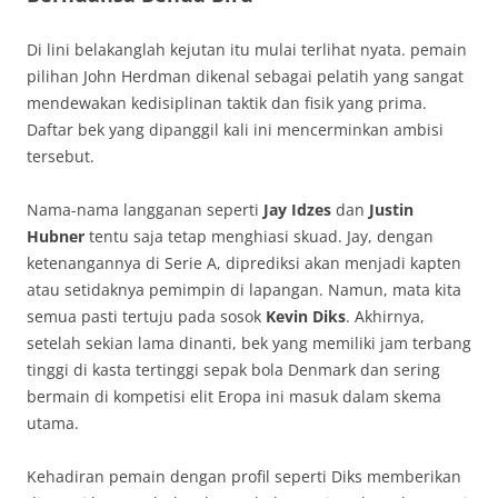
Di lini belakanglah kejutan itu mulai terlihat nyata. pemain
pilihan John Herdman dikenal sebagai pelatih yang sangat
mendewakan kedisiplinan taktik dan fisik yang prima.
Daftar bek yang dipanggil kali ini mencerminkan ambisi
tersebut.
Nama-nama langganan seperti
Jay Idzes
dan
Justin
Hubner
tentu saja tetap menghiasi skuad. Jay, dengan
ketenangannya di Serie A, diprediksi akan menjadi kapten
atau setidaknya pemimpin di lapangan. Namun, mata kita
semua pasti tertuju pada sosok
Kevin Diks
. Akhirnya,
setelah sekian lama dinanti, bek yang memiliki jam terbang
tinggi di kasta tertinggi sepak bola Denmark dan sering
bermain di kompetisi elit Eropa ini masuk dalam skema
utama.
Kehadiran pemain dengan profil seperti Diks memberikan