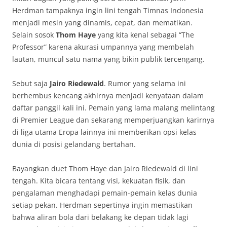
Herdman tampaknya ingin lini tengah Timnas Indonesia
menjadi mesin yang dinamis, cepat, dan mematikan.
Selain sosok
Thom Haye
yang kita kenal sebagai “The
Professor” karena akurasi umpannya yang membelah
lautan, muncul satu nama yang bikin publik tercengang.
Sebut saja
Jairo Riedewald
. Rumor yang selama ini
berhembus kencang akhirnya menjadi kenyataan dalam
daftar panggil kali ini. Pemain yang lama malang melintang
di Premier League dan sekarang memperjuangkan karirnya
di liga utama Eropa lainnya ini memberikan opsi kelas
dunia di posisi gelandang bertahan.
Bayangkan duet Thom Haye dan Jairo Riedewald di lini
tengah. Kita bicara tentang visi, kekuatan fisik, dan
pengalaman menghadapi pemain-pemain kelas dunia
setiap pekan. Herdman sepertinya ingin memastikan
bahwa aliran bola dari belakang ke depan tidak lagi