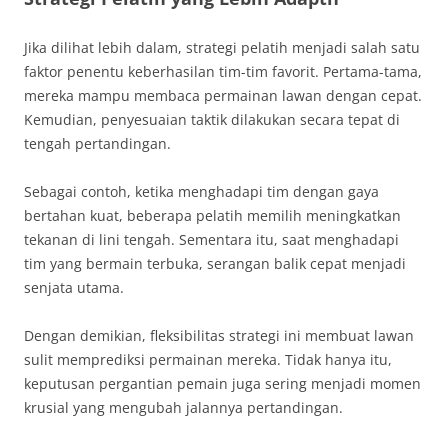
Jika dilihat lebih dalam, strategi pelatih menjadi salah satu
faktor penentu keberhasilan tim-tim favorit. Pertama-tama,
mereka mampu membaca permainan lawan dengan cepat.
Kemudian, penyesuaian taktik dilakukan secara tepat di
tengah pertandingan.
Sebagai contoh, ketika menghadapi tim dengan gaya
bertahan kuat, beberapa pelatih memilih meningkatkan
tekanan di lini tengah. Sementara itu, saat menghadapi
tim yang bermain terbuka, serangan balik cepat menjadi
senjata utama.
Dengan demikian, fleksibilitas strategi ini membuat lawan
sulit memprediksi permainan mereka. Tidak hanya itu,
keputusan pergantian pemain juga sering menjadi momen
krusial yang mengubah jalannya pertandingan.