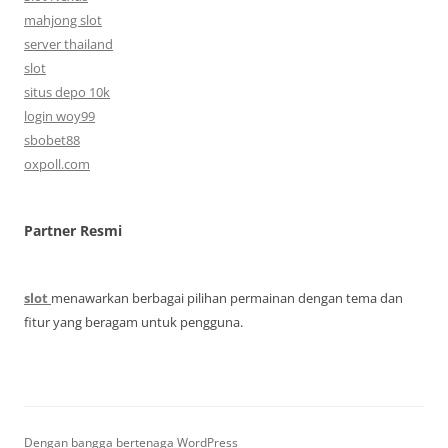
mahjong slot
server thailand
slot
situs depo 10k
login woy99
sbobet88
oxpoll.com
Partner Resmi
slot
menawarkan berbagai pilihan permainan dengan tema dan
fitur yang beragam untuk pengguna.
Dengan bangga bertenaga WordPress