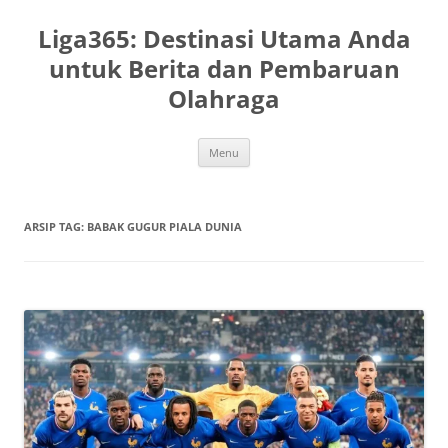
Langsung
ke
Liga365: Destinasi Utama Anda
isi
untuk Berita dan Pembaruan
Olahraga
Menu
ARSIP TAG:
BABAK GUGUR PIALA DUNIA