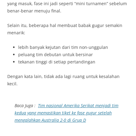
yang masuk, fase ini jadi seperti “mini turnamen” sebelum
benar-benar menuju final.
Selain itu, beberapa hal membuat babak gugur semakin
menarik:
lebih banyak kejutan dari tim non-unggulan
peluang tim debutan untuk bersinar
tekanan tinggi di setiap pertandingan
Dengan kata lain, tidak ada lagi ruang untuk kesalahan
kecil.
Baca Juga :
Tim nasional Amerika Serikat menjadi tim
kedua yang memastikan tiket ke fase gugur setelah
mengalahkan Australia 2-0 di Grup D