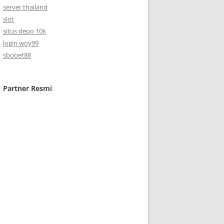
server thailand
slot
situs depo 10k
login woy99
sbobet88
Partner Resmi