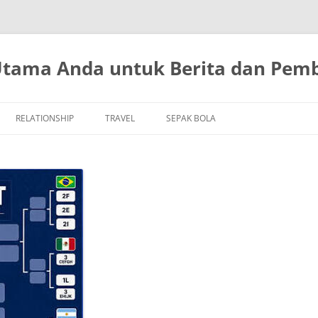
 Utama Anda untuk Berita dan Pe
RELATIONSHIP
TRAVEL
SEPAK BOLA
LIGA INDONESIA
LIGA INGGRIS
LIGA ITALIA
LIGA JERMAN
LIGA SPANYOL