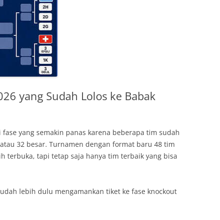
2026 yang Sudah Lolos ke Babak
i fase yang semakin panas karena beberapa tim sudah
r atau 32 besar. Turnamen dengan format baru 48 tim
terbuka, tapi tetap saja hanya tim terbaik yang bisa
udah lebih dulu mengamankan tiket ke fase knockout