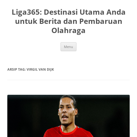
Langsung
ke
Liga365: Destinasi Utama Anda
isi
untuk Berita dan Pembaruan
Olahraga
Menu
ARSIP TAG:
VIRGIL VAN DIJK