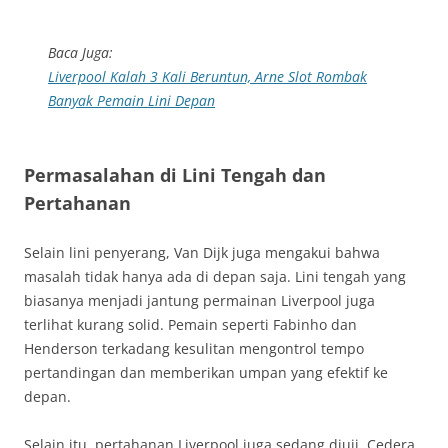
Baca Juga:
Liverpool Kalah 3 Kali Beruntun, Arne Slot Rombak
Banyak Pemain Lini Depan
Permasalahan di Lini Tengah dan
Pertahanan
Selain lini penyerang, Van Dijk juga mengakui bahwa
masalah tidak hanya ada di depan saja. Lini tengah yang
biasanya menjadi jantung permainan Liverpool juga
terlihat kurang solid. Pemain seperti Fabinho dan
Henderson terkadang kesulitan mengontrol tempo
pertandingan dan memberikan umpan yang efektif ke
depan.
Selain itu, pertahanan Liverpool juga sedang diuji. Cedera