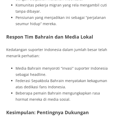
Komunitas pekerja migran yang rela mengambil cuti
tanpa dibayar.
Pensiunan yang menjadikan ini sebagai “perjalanan
seumur hidup” mereka.
Respon Tim Bahrain dan Media Lokal
Kedatangan suporter Indonesia dalam jumlah besar telah
menarik perhatian:
Media Bahrain menyoroti “invasi” suporter Indonesia
sebagai headline.
Federasi Sepakbola Bahrain menyatakan kekaguman
atas dedikasi fans Indonesia.
Beberapa pemain Bahrain mengungkapkan rasa
hormat mereka di media sosial.
Kesimpulan: Pentingnya Dukungan