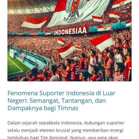
Fenomena Suporter Indonesia di Luar
Negeri: Semangat, Tantangan, dan
Dampaknya bagi Timnas
Dalam sejarah sepakbola Indonesia, dukungan suporter
selalu menjadi elemen krusial yang memberikan energi
tambahan bagi Tim Nasional. Namun, apa yang akan