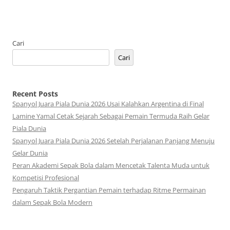
Cari
Cari
Recent Posts
Spanyol Juara Piala Dunia 2026 Usai Kalahkan Argentina di Final
Lamine Yamal Cetak Sejarah Sebagai Pemain Termuda Raih Gelar
Piala Dunia
Spanyol Juara Piala Dunia 2026 Setelah Perjalanan Panjang Menuju
Gelar Dunia
Peran Akademi Sepak Bola dalam Mencetak Talenta Muda untuk
Kompetisi Profesional
Pengaruh Taktik Pergantian Pemain terhadap Ritme Permainan
dalam Sepak Bola Modern