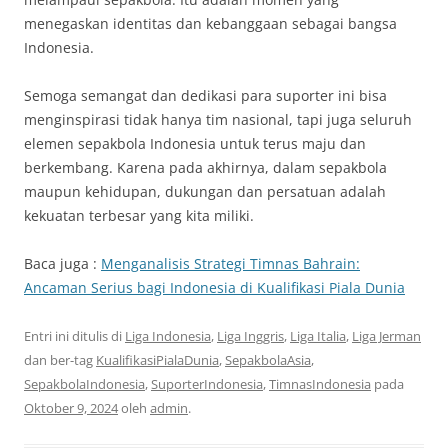
menegaskan identitas dan kebanggaan sebagai bangsa
Indonesia.
Semoga semangat dan dedikasi para suporter ini bisa
menginspirasi tidak hanya tim nasional, tapi juga seluruh
elemen sepakbola Indonesia untuk terus maju dan
berkembang. Karena pada akhirnya, dalam sepakbola
maupun kehidupan, dukungan dan persatuan adalah
kekuatan terbesar yang kita miliki.
Baca juga :
Menganalisis Strategi Timnas Bahrain:
Ancaman Serius bagi Indonesia di Kualifikasi Piala Dunia
Entri ini ditulis di
Liga Indonesia
,
Liga Inggris
,
Liga Italia
,
Liga Jerman
dan ber-tag
KualifikasiPialaDunia
,
SepakbolaAsia
,
SepakbolaIndonesia
,
SuporterIndonesia
,
TimnasIndonesia
pada
Oktober 9, 2024
oleh
admin
.