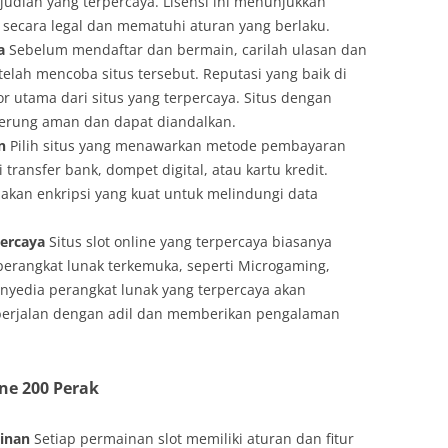
udian yang terpercaya. Lisensi ini menunjukkan
 secara legal dan mematuhi aturan yang berlaku.
a
Sebelum mendaftar dan bermain, carilah ulasan dan
telah mencoba situs tersebut. Reputasi yang baik di
r utama dari situs yang terpercaya. Situs dengan
nderung aman dan dapat diandalkan.
n
Pilih situs yang menawarkan metode pembayaran
ransfer bank, dompet digital, atau kartu kredit.
akan enkripsi yang kuat untuk melindungi data
ercaya
Situs slot online yang terpercaya biasanya
erangkat lunak terkemuka, seperti Microgaming,
Penyedia perangkat lunak yang terpercaya akan
erjalan dengan adil dan memberikan pengalaman
ne 200 Perak
inan
Setiap permainan slot memiliki aturan dan fitur