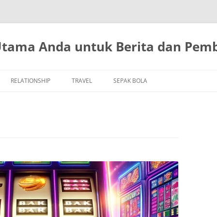
 Utama Anda untuk Berita dan Pe
RELATIONSHIP
TRAVEL
SEPAK BOLA
LIGA INDONESIA
LIGA INGGRIS
LIGA ITALIA
LIGA JERMAN
LIGA SPANYOL