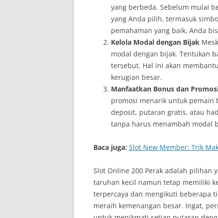
yang berbeda. Sebelum mulai b
yang Anda pilih, termasuk simbo
pemahaman yang baik, Anda bi
Kelola Modal dengan Bijak
Meski
modal dengan bijak. Tentukan 
tersebut. Hal ini akan memban
kerugian besar.
Manfaatkan Bonus dan Promos
promosi menarik untuk pemain 
deposit, putaran gratis, atau 
tanpa harus menambah modal b
Baca juga:
Slot New Member: Trik Mak
Slot Online 200 Perak adalah pilihan
taruhan kecil namun tetap memiliki 
terpercaya dan mengikuti beberapa 
meraih kemenangan besar. Ingat, perm
untuk menikmati setiap putaran den