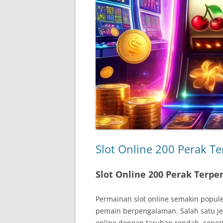
Slot Online 200 Perak 
Slot Online 200 Perak Terp
Permainan slot online semakin popul
pemain berpengalaman. Salah satu je
online dengan taruhan rendah, sepert