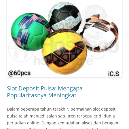
Slot Deposit Pulsa: Mengapa
Popularitasnya Meningkat
Dalam beberapa tahun terakhir, permainan slot deposit
pulsa telah menjadi salah satu tren terpopuler di dunia
perjudian online. Dengan kemudahan akses dan beragam