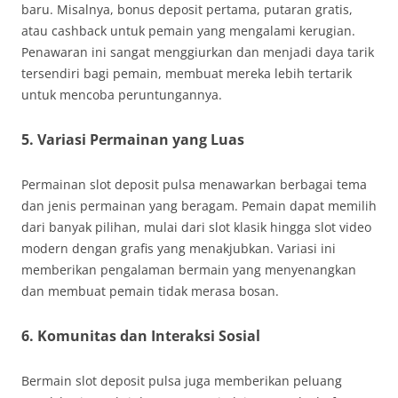
baru. Misalnya, bonus deposit pertama, putaran gratis,
atau cashback untuk pemain yang mengalami kerugian.
Penawaran ini sangat menggiurkan dan menjadi daya tarik
tersendiri bagi pemain, membuat mereka lebih tertarik
untuk mencoba peruntungannya.
5. Variasi Permainan yang Luas
Permainan slot deposit pulsa menawarkan berbagai tema
dan jenis permainan yang beragam. Pemain dapat memilih
dari banyak pilihan, mulai dari slot klasik hingga slot video
modern dengan grafis yang menakjubkan. Variasi ini
memberikan pengalaman bermain yang menyenangkan
dan membuat pemain tidak merasa bosan.
6. Komunitas dan Interaksi Sosial
Bermain slot deposit pulsa juga memberikan peluang