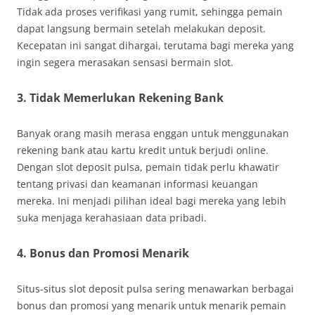
Tidak ada proses verifikasi yang rumit, sehingga pemain
dapat langsung bermain setelah melakukan deposit.
Kecepatan ini sangat dihargai, terutama bagi mereka yang
ingin segera merasakan sensasi bermain slot.
3. Tidak Memerlukan Rekening Bank
Banyak orang masih merasa enggan untuk menggunakan
rekening bank atau kartu kredit untuk berjudi online.
Dengan slot deposit pulsa, pemain tidak perlu khawatir
tentang privasi dan keamanan informasi keuangan
mereka. Ini menjadi pilihan ideal bagi mereka yang lebih
suka menjaga kerahasiaan data pribadi.
4. Bonus dan Promosi Menarik
Situs-situs slot deposit pulsa sering menawarkan berbagai
bonus dan promosi yang menarik untuk menarik pemain