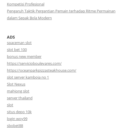
Kompetisi Profesional
Pengaruh Taktik Pergantian Pemain terhadap Ritme Permainan
dalam Sepak Bola Modern
ADS
spaceman slot
slot bet 100
bonus new member
https://servicioboulevares.com/
https://oceanparkpizzasteakhouse.com/
slot server kamboja no 1
Slot Nexus
mahjong slot
server thailand
slot
situs depo 10k
login woy99
sbobet88