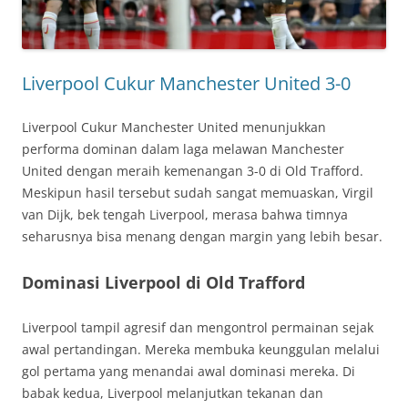
Liverpool Cukur Manchester United 3-0
Liverpool Cukur Manchester United menunjukkan
performa dominan dalam laga melawan Manchester
United dengan meraih kemenangan 3-0 di Old Trafford.
Meskipun hasil tersebut sudah sangat memuaskan, Virgil
van Dijk, bek tengah Liverpool, merasa bahwa timnya
seharusnya bisa menang dengan margin yang lebih besar.
Dominasi Liverpool di Old Trafford
Liverpool tampil agresif dan mengontrol permainan sejak
awal pertandingan. Mereka membuka keunggulan melalui
gol pertama yang menandai awal dominasi mereka. Di
babak kedua, Liverpool melanjutkan tekanan dan