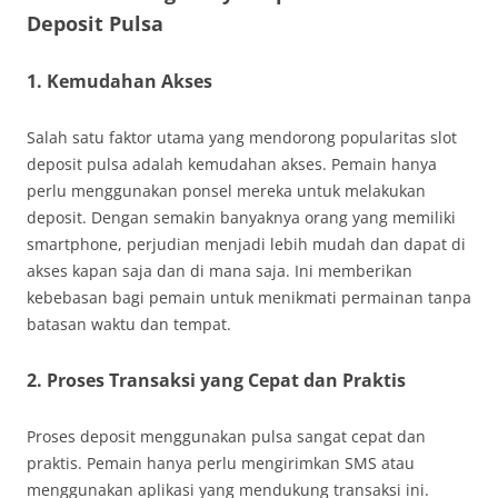
Deposit Pulsa
1. Kemudahan Akses
Salah satu faktor utama yang mendorong popularitas slot
deposit pulsa adalah kemudahan akses. Pemain hanya
perlu menggunakan ponsel mereka untuk melakukan
deposit. Dengan semakin banyaknya orang yang memiliki
smartphone, perjudian menjadi lebih mudah dan dapat di
akses kapan saja dan di mana saja. Ini memberikan
kebebasan bagi pemain untuk menikmati permainan tanpa
batasan waktu dan tempat.
2. Proses Transaksi yang Cepat dan Praktis
Proses deposit menggunakan pulsa sangat cepat dan
praktis. Pemain hanya perlu mengirimkan SMS atau
menggunakan aplikasi yang mendukung transaksi ini.