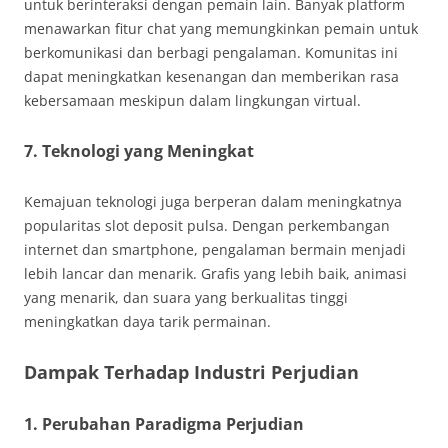
untuk berinteraksi dengan pemain lain. Banyak platform
menawarkan fitur chat yang memungkinkan pemain untuk
berkomunikasi dan berbagi pengalaman. Komunitas ini
dapat meningkatkan kesenangan dan memberikan rasa
kebersamaan meskipun dalam lingkungan virtual.
7. Teknologi yang Meningkat
Kemajuan teknologi juga berperan dalam meningkatnya
popularitas slot deposit pulsa. Dengan perkembangan
internet dan smartphone, pengalaman bermain menjadi
lebih lancar dan menarik. Grafis yang lebih baik, animasi
yang menarik, dan suara yang berkualitas tinggi
meningkatkan daya tarik permainan.
Dampak Terhadap Industri Perjudian
1. Perubahan Paradigma Perjudian