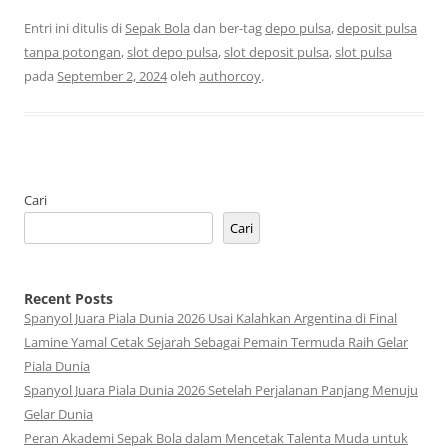
Entri ini ditulis di
Sepak Bola
dan ber-tag
depo pulsa
,
deposit pulsa
tanpa potongan
,
slot depo pulsa
,
slot deposit pulsa
,
slot pulsa
pada
September 2, 2024
oleh
authorcoy
.
Cari
Cari
Recent Posts
Spanyol Juara Piala Dunia 2026 Usai Kalahkan Argentina di Final
Lamine Yamal Cetak Sejarah Sebagai Pemain Termuda Raih Gelar
Piala Dunia
Spanyol Juara Piala Dunia 2026 Setelah Perjalanan Panjang Menuju
Gelar Dunia
Peran Akademi Sepak Bola dalam Mencetak Talenta Muda untuk