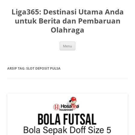
Langsung
ke
Liga365: Destinasi Utama Anda
isi
untuk Berita dan Pembaruan
Olahraga
Menu
ARSIP TAG:
SLOT DEPOSIT PULSA