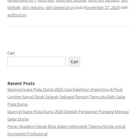
terbaik
,
slot terbaru
,
slot terpercaya
pada
November 27, 2024
oleh
authorcoy
.
Cari
Cari
Recent Posts
Spanyol Juara Piala Dunia 2026 Usai Kalahkan Argentina di Final
Lamine Yamal Cetak Sejarah Sebagai Pemain Termuda Raih Gelar
Piala Dunia
Spanyol Juara Piala Dunia 2026 Setelah Perjalanan Panjang Menuju
Gelar Dunia
Peran Akademi Sepak Bola dalam Mencetak Talenta Muda untuk
Kompetisi Profesional