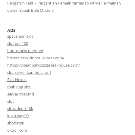
Pengaruh Taktik Pergantian Pemain terhadap Ritme Permainan
dalam Sepak Bola Modern
ADS
spaceman slot
slot bet 100
bonus new member
https://servicioboulevares.com/
https://oceanparkpizzasteakhouse.com/
slot server kamboja no 1
Slot Nexus
mahjong slot
server thailand
slot
situs depo 10k
login woy99
sbobet88
oxpoll.com