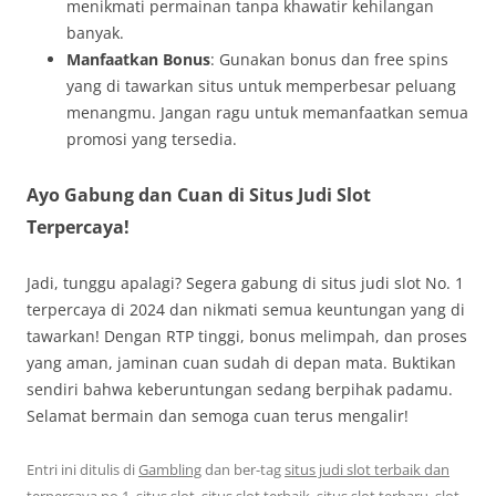
menikmati permainan tanpa khawatir kehilangan
banyak.
Manfaatkan Bonus
: Gunakan bonus dan free spins
yang di tawarkan situs untuk memperbesar peluang
menangmu. Jangan ragu untuk memanfaatkan semua
promosi yang tersedia.
Ayo Gabung dan Cuan di Situs Judi Slot
Terpercaya!
Jadi, tunggu apalagi? Segera gabung di situs judi slot No. 1
terpercaya di 2024 dan nikmati semua keuntungan yang di
tawarkan! Dengan RTP tinggi, bonus melimpah, dan proses
yang aman, jaminan cuan sudah di depan mata. Buktikan
sendiri bahwa keberuntungan sedang berpihak padamu.
Selamat bermain dan semoga cuan terus mengalir!
Entri ini ditulis di
Gambling
dan ber-tag
situs judi slot terbaik dan
terpercaya no 1
,
situs slot
,
situs slot terbaik
,
situs slot terbaru
,
slot