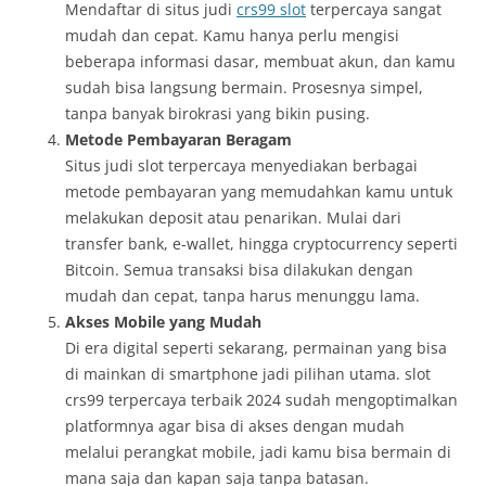
Mendaftar di situs judi
crs99 slot
terpercaya sangat
mudah dan cepat. Kamu hanya perlu mengisi
beberapa informasi dasar, membuat akun, dan kamu
sudah bisa langsung bermain. Prosesnya simpel,
tanpa banyak birokrasi yang bikin pusing.
Metode Pembayaran Beragam
Situs judi slot terpercaya menyediakan berbagai
metode pembayaran yang memudahkan kamu untuk
melakukan deposit atau penarikan. Mulai dari
transfer bank, e-wallet, hingga cryptocurrency seperti
Bitcoin. Semua transaksi bisa dilakukan dengan
mudah dan cepat, tanpa harus menunggu lama.
Akses Mobile yang Mudah
Di era digital seperti sekarang, permainan yang bisa
di mainkan di smartphone jadi pilihan utama. slot
crs99 terpercaya terbaik 2024 sudah mengoptimalkan
platformnya agar bisa di akses dengan mudah
melalui perangkat mobile, jadi kamu bisa bermain di
mana saja dan kapan saja tanpa batasan.