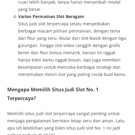
cuan lebih banyak, tanpa harus menambah modal
yang besar.
Varian Permainan Slot Beragam
Situs judi slot terpercaya selalu menyediakan
berbagai macam pilihan permainan, dengan tema
dan fitur yang seru. Mulai dari slot klasik dengan tiga
gulungan, hingga slot video canggih dengan grafis
keren dan fitur bonus menarik. Variasi ini nggak
hanya bikin kamu nggak bosan, tapi juga memberi
kesempatan untuk mencoba berbagai strategi dan
menemukan mesin slot yang paling cocok buat kamu.
Mengapa Memilih Situs Judi Slot No. 1
Terpercaya?
Memilih situs judi slot terpercaya sangat penting untuk
menjaga pengalaman bermain tetap seru dan aman. Lalu,
apa sih kelebihan yang bikin situs judi slot No. 1 ini jadi