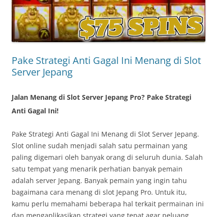
Pake Strategi Anti Gagal Ini Menang di Slot
Server Jepang
Jalan Menang di Slot Server Jepang Pro? Pake Strategi
Anti Gagal Ini!
Pake Strategi Anti Gagal Ini Menang di Slot Server Jepang.
Slot online sudah menjadi salah satu permainan yang
paling digemari oleh banyak orang di seluruh dunia. Salah
satu tempat yang menarik perhatian banyak pemain
adalah server Jepang. Banyak pemain yang ingin tahu
bagaimana cara menang di slot Jepang Pro. Untuk itu,
kamu perlu memahami beberapa hal terkait permainan ini
dan mengaplikasikan strategi yang tepat agar peluang