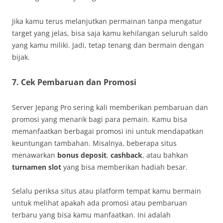
Jika kamu terus melanjutkan permainan tanpa mengatur
target yang jelas, bisa saja kamu kehilangan seluruh saldo
yang kamu miliki. Jadi, tetap tenang dan bermain dengan
bijak.
7. Cek Pembaruan dan Promosi
Server Jepang Pro sering kali memberikan pembaruan dan
promosi yang menarik bagi para pemain. Kamu bisa
memanfaatkan berbagai promosi ini untuk mendapatkan
keuntungan tambahan. Misalnya, beberapa situs
menawarkan
bonus deposit
,
cashback
, atau bahkan
turnamen slot
yang bisa memberikan hadiah besar.
Selalu periksa situs atau platform tempat kamu bermain
untuk melihat apakah ada promosi atau pembaruan
terbaru yang bisa kamu manfaatkan. Ini adalah