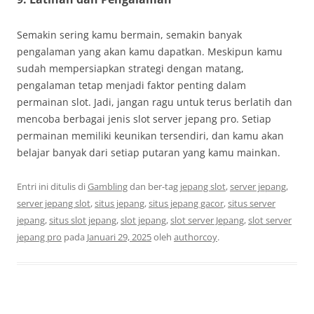
Semakin sering kamu bermain, semakin banyak
pengalaman yang akan kamu dapatkan. Meskipun kamu
sudah mempersiapkan strategi dengan matang,
pengalaman tetap menjadi faktor penting dalam
permainan slot. Jadi, jangan ragu untuk terus berlatih dan
mencoba berbagai jenis
slot server jepang pro.
Setiap
permainan memiliki keunikan tersendiri, dan kamu akan
belajar banyak dari setiap putaran yang kamu mainkan.
Entri ini ditulis di
Gambling
dan ber-tag
jepang slot
,
server jepang
,
server jepang slot
,
situs jepang
,
situs jepang gacor
,
situs server
jepang
,
situs slot jepang
,
slot jepang
,
slot server Jepang
,
slot server
jepang pro
pada
Januari 29, 2025
oleh
authorcoy
.