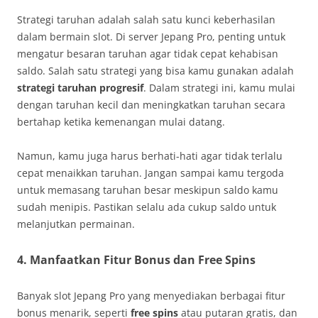
Strategi taruhan adalah salah satu kunci keberhasilan
dalam bermain slot. Di server Jepang Pro, penting untuk
mengatur besaran taruhan agar tidak cepat kehabisan
saldo. Salah satu strategi yang bisa kamu gunakan adalah
strategi taruhan progresif
. Dalam strategi ini, kamu mulai
dengan taruhan kecil dan meningkatkan taruhan secara
bertahap ketika kemenangan mulai datang.
Namun, kamu juga harus berhati-hati agar tidak terlalu
cepat menaikkan taruhan. Jangan sampai kamu tergoda
untuk memasang taruhan besar meskipun saldo kamu
sudah menipis. Pastikan selalu ada cukup saldo untuk
melanjutkan permainan.
4. Manfaatkan Fitur Bonus dan Free Spins
Banyak slot Jepang Pro yang menyediakan berbagai fitur
bonus menarik, seperti
free spins
atau putaran gratis, dan