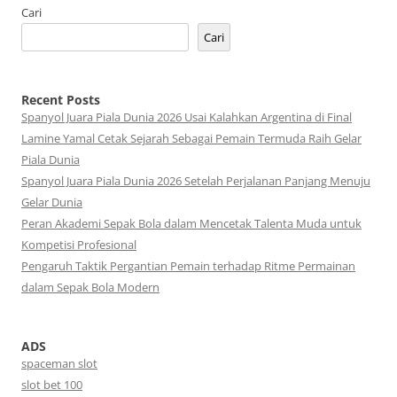
Cari
Cari
Recent Posts
Spanyol Juara Piala Dunia 2026 Usai Kalahkan Argentina di Final
Lamine Yamal Cetak Sejarah Sebagai Pemain Termuda Raih Gelar
Piala Dunia
Spanyol Juara Piala Dunia 2026 Setelah Perjalanan Panjang Menuju
Gelar Dunia
Peran Akademi Sepak Bola dalam Mencetak Talenta Muda untuk
Kompetisi Profesional
Pengaruh Taktik Pergantian Pemain terhadap Ritme Permainan
dalam Sepak Bola Modern
ADS
spaceman slot
slot bet 100