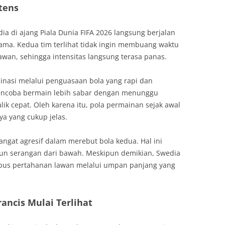
tens
ia di ajang Piala Dunia FIFA 2026 langsung berjalan
tama. Kedua tim terlihat tidak ingin membuang waktu
an, sehingga intensitas langsung terasa panas.
inasi melalui penguasaan bola yang rapi dan
 mencoba bermain lebih sabar dengan menunggu
k cepat. Oleh karena itu, pola permainan sejak awal
a yang cukup jelas.
 sangat agresif dalam merebut bola kedua. Hal ini
n serangan dari bawah. Meskipun demikian, Swedia
bus pertahanan lawan melalui umpan panjang yang
ancis Mulai Terlihat