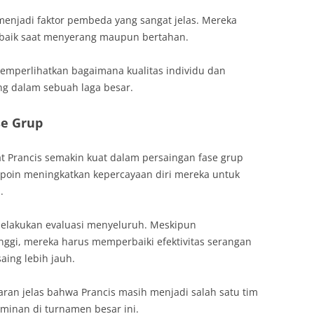
is menjadi faktor pembeda yang sangat jelas. Mereka
baik saat menyerang maupun bertahan.
emperlihatkan bagaimana kualitas individu dan
ng dalam sebuah laga besar.
e Grup
Prancis semakin kuat dalam persaingan fase grup
a poin meningkatkan kepercayaan diri mereka untuk
.
melakukan evaluasi menyeluruh. Meskipun
ggi, mereka harus memperbaiki efektivitas serangan
aing lebih jauh.
aran jelas bahwa Prancis masih menjadi salah satu tim
minan di turnamen besar ini.