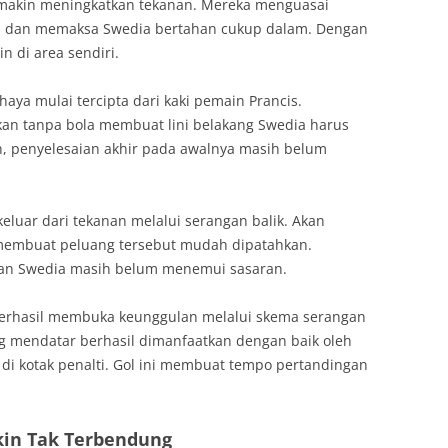
makin meningkatkan tekanan. Mereka menguasai
n dan memaksa Swedia bertahan cukup dalam. Dengan
n di area sendiri.
aya mulai tercipta dari kaki pemain Prancis.
an tanpa bola membuat lini belakang Swedia harus
n, penyelesaian akhir pada awalnya masih belum
 keluar dari tekanan melalui serangan balik. Akan
 membuat peluang tersebut mudah dipatahkan.
an Swedia masih belum menemui sasaran.
 berhasil membuka keunggulan melalui skema serangan
lang mendatar berhasil dimanfaatkan dengan baik oleh
di kotak penalti. Gol ini membuat tempo pertandingan
kin Tak Terbendung