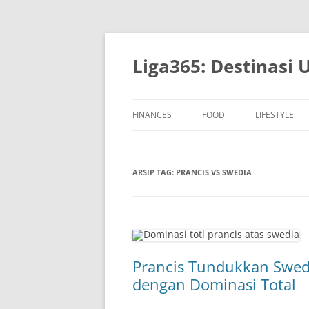
Langsung
ke
isi
Liga365: Destinasi
FINANCES
FOOD
LIFESTYLE
ARSIP TAG:
PRANCIS VS SWEDIA
Prancis Tundukkan Swedi
dengan Dominasi Total