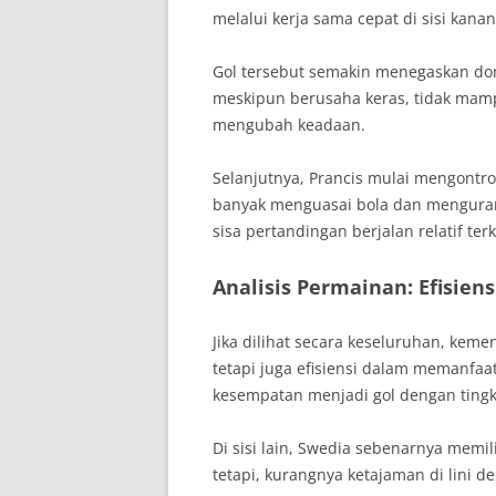
melalui kerja sama cepat di sisi kanan
Gol tersebut semakin menegaskan dom
meskipun berusaha keras, tidak ma
mengubah keadaan.
Selanjutnya, Prancis mulai mengontr
banyak menguasai bola dan mengurang
sisa pertandingan berjalan relatif ter
Analisis Permainan: Efisiens
Jika dilihat secara keseluruhan, kem
tetapi juga efisiensi dalam memanf
kesempatan menjadi gol dengan tingkat
Di sisi lain, Swedia sebenarnya mem
tetapi, kurangnya ketajaman di lini