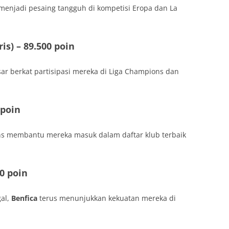
menjadi pesaing tangguh di kompetisi Eropa dan La
is) – 89.500 poin
sar berkat partisipasi mereka di Liga Champions dan
 poin
s membantu mereka masuk dalam daftar klub terbaik
50 poin
gal,
Benfica
terus menunjukkan kekuatan mereka di