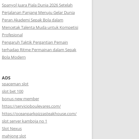
Spanyol Juara Piala Dunia 2026 Setelah
Perjalanan Panjang Menuju Gelar Dunia
Peran Akademi Sepak Bola dalam
Mencetak Talenta Muda untuk Kompetisi
Profesional
Pengaruh Taktik Pergantian Pemain
terhadap Ritme Permainan dalam Sepak
Bola Modern
ADS
spaceman slot
slot bet 100
bonus new member
https://servicioboulevares.com/
https://oceanparkpizzasteakhouse.com/
slot server kamboja no 1
Slot Nexus
mahjong slot