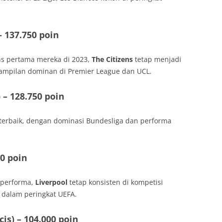
– 137.750 poin
s pertama mereka di 2023,
The Citizens
tetap menjadi
ampilan dominan di Premier League dan UCL.
– 128.750 poin
terbaik, dengan dominasi Bundesliga dan performa
00 poin
 performa,
Liverpool
tetap konsisten di kompetisi
 dalam peringkat UEFA.
is) – 104.000 poin