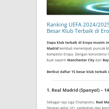
Ranking UEFA 2024/2025 
Besar Klub Terbaik di Er
Siapa klub terbaik di Eropa musim in
Madrid
kembali menempati puncak kl
kompetisi Eropa. Dengan konsistensi 
kuat seperti
Manchester City
dan
Bay
Berikut daftar 15 besar klub terbaik
1. Real Madrid (Spanyol) – 1
Sebagai raja Liga Champions,
Real Ma
Dengan gelar UCL tambahan dan konsis