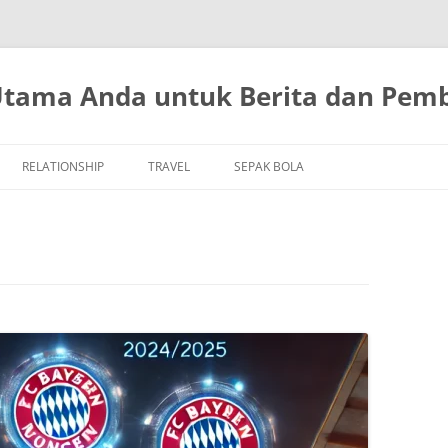
 Utama Anda untuk Berita dan Pe
RELATIONSHIP
TRAVEL
SEPAK BOLA
LIGA INDONESIA
LIGA INGGRIS
LIGA ITALIA
LIGA JERMAN
LIGA SPANYOL