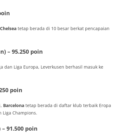
poin
Chelsea
tetap berada di 10 besar berkat pencapaian
n) – 95.250 poin
ga dan Liga Europa, Leverkusen berhasil masuk ke
.250 poin
i,
Barcelona
tetap berada di daftar klub terbaik Eropa
n Liga Champions.
 – 91.500 poin