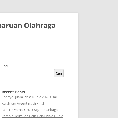
mbaruan Olahraga
Cari
Cari
Recent Posts
Spanyol Juara Piala Dunia 2026 Usai
Kalahkan Argentina di Final
Lamine Yamal Cetak Sejarah Sebagai
Pemain Termuda Raih Gelar Piala Dunia