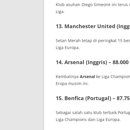
Klub asuhan Diego Simeone ini terus 
Liga.
13. Manchester United (Inggr
Setan Merah tetap di peringkat 15 be
Liga Europa.
14. Arsenal (Inggris) – 88.000
Kembalinya
Arsenal
ke Liga Champion
Eropa musim ini.
15. Benfica (Portugal) – 87.7
Sebagai salah satu klub terbaik Portu
Liga Champions dan Liga Europa.