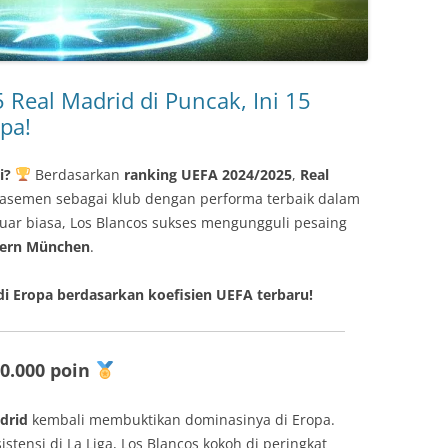
Real Madrid di Puncak, Ini 15
opa!
i?
Berdasarkan
ranking UEFA 2024/2025
,
Real
asemen sebagai klub dengan performa terbaik dalam
luar biasa, Los Blancos sukses mengungguli pesaing
ern München
.
 di Eropa berdasarkan koefisien UEFA terbaru!
40.000 poin
drid
kembali membuktikan dominasinya di Eropa.
tensi di La Liga, Los Blancos kokoh di peringkat