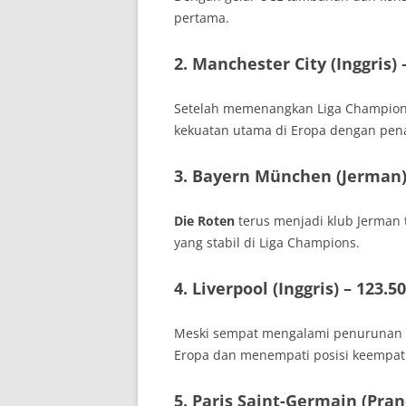
pertama.
2. Manchester City (Inggris) 
Setelah memenangkan Liga Champion
kekuatan utama di Eropa dengan pen
3. Bayern München (Jerman) 
Die Roten
terus menjadi klub Jerman 
yang stabil di Liga Champions.
4. Liverpool (Inggris) – 123.5
Meski sempat mengalami penurunan
Eropa dan menempati posisi keempat
5. Paris Saint-Germain (Pranc