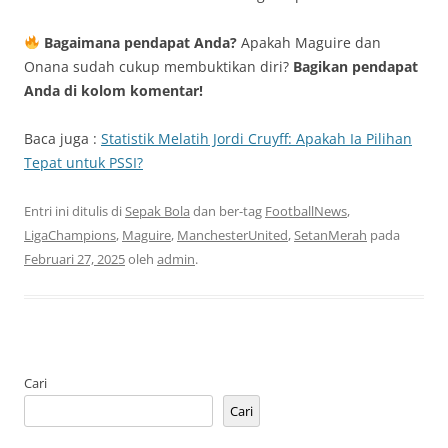
Bagaimana pendapat Anda?
Apakah Maguire dan
Onana sudah cukup membuktikan diri?
Bagikan pendapat
Anda di kolom komentar!
Baca juga :
Statistik Melatih Jordi Cruyff: Apakah Ia Pilihan
Tepat untuk PSSI?
Entri ini ditulis di
Sepak Bola
dan ber-tag
FootballNews
,
LigaChampions
,
Maguire
,
ManchesterUnited
,
SetanMerah
pada
Februari 27, 2025
oleh
admin
.
Cari
Cari