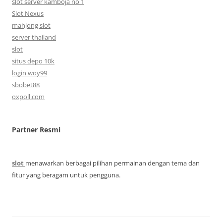
slot server kamboja no 1
Slot Nexus
mahjong slot
server thailand
slot
situs depo 10k
login woy99
sbobet88
oxpoll.com
Partner Resmi
slot
menawarkan berbagai pilihan permainan dengan tema dan
fitur yang beragam untuk pengguna.