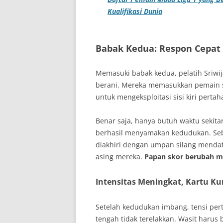
Kualifikasi Dunia
Babak Kedua: Respon Cepat 
Memasuki babak kedua, pelatih Sriwi
berani. Mereka memasukkan pemain sa
untuk mengeksploitasi sisi kiri perta
Benar saja, hanya butuh waktu sekitar
berhasil menyamakan kedudukan. S
diakhiri dengan umpan silang mendat
asing mereka.
Papan skor berubah me
Intensitas Meningkat, Kartu Ku
Setelah kedudukan imbang, tensi perta
tengah tidak terelakkan. Wasit harus