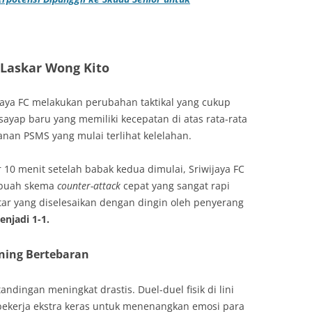
Laskar Wong Kito
jaya FC melakukan perubahan taktikal yang cukup
yap baru yang memiliki kecepatan di atas rata-rata
hanan PSMS yang mulai terlihat kelelahan.
 10 menit setelah babak kedua dimulai, Sriwijaya FC
ebuah skema
counter-attack
cepat yang sangat rapi
ar yang diselesaikan dengan dingin oleh penyerang
njadi 1-1.
ning Bertebaran
ndingan meningkat drastis. Duel-duel fisik di lini
 bekerja ekstra keras untuk menenangkan emosi para