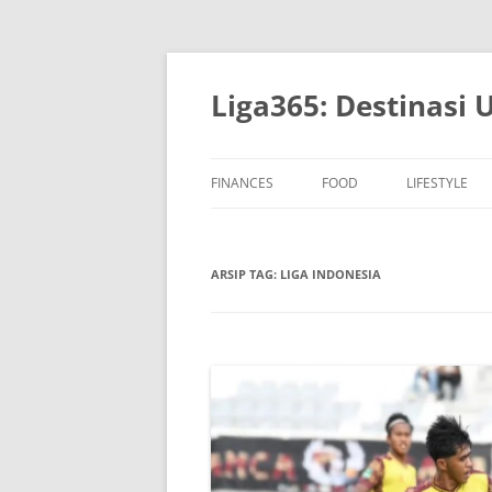
Langsung
ke
isi
Liga365: Destinasi
FINANCES
FOOD
LIFESTYLE
ARSIP TAG:
LIGA INDONESIA