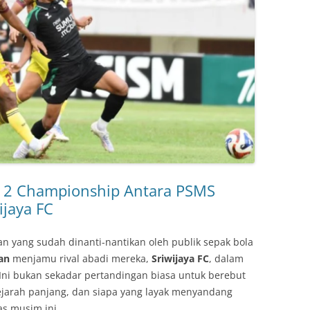
a 2 Championship Antara PSMS
jaya FC
an yang sudah dinanti-nantikan oleh publik sepak bola
an
menjamu rival abadi mereka,
Sriwijaya FC
, dalam
Ini bukan sekadar pertandingan biasa untuk berebut
, sejarah panjang, dan siapa yang layak menyandang
as musim ini.