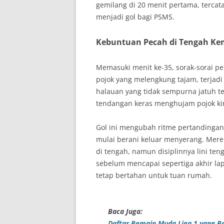
gemilang di 20 menit pertama, tercat
menjadi gol bagi PSMS.
Kebuntuan Pecah di Tengah Ke
Memasuki menit ke-35, sorak-sorai p
pojok yang melengkung tajam, terjadi 
halauan yang tidak sempurna jatuh t
tendangan keras menghujam pojok ki
Gol ini mengubah ritme pertandingan
mulai berani keluar menyerang. Me
di tengah, namun disiplinnya lini te
sebelum mencapai sepertiga akhir la
tetap bertahan untuk tuan rumah.
Baca Juga:
Daftar Pemain Muda Liga 1 yang Be