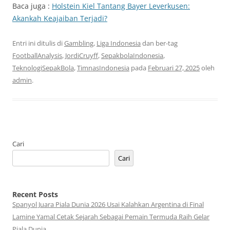
Baca juga :
Holstein Kiel Tantang Bayer Leverkusen:
Akankah Keajaiban Terjadi?
Entri ini ditulis di
Gambling
,
Liga Indonesia
dan ber-tag
FootballAnalysis
,
JordiCruyff
,
SepakbolaIndonesia
,
TeknologiSepakBola
,
TimnasIndonesia
pada
Februari 27, 2025
oleh
admin
.
Cari
Cari
Recent Posts
Spanyol Juara Piala Dunia 2026 Usai Kalahkan Argentina di Final
Lamine Yamal Cetak Sejarah Sebagai Pemain Termuda Raih Gelar
Piala Dunia