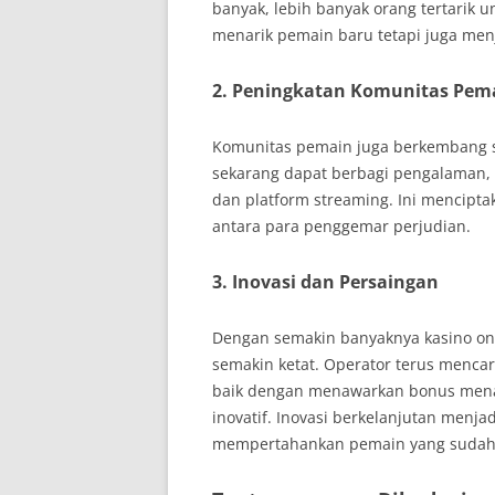
banyak, lebih banyak orang tertarik 
menarik pemain baru tetapi juga men
2. Peningkatan Komunitas Pem
Komunitas pemain juga berkembang s
sekarang dapat berbagi pengalaman, ti
dan platform streaming. Ini menciptak
antara para penggemar perjudian.
3. Inovasi dan Persaingan
Dengan semakin banyaknya kasino onl
semakin ketat. Operator terus menca
baik dengan menawarkan bonus menari
inovatif. Inovasi berkelanjutan men
mempertahankan pemain yang sudah