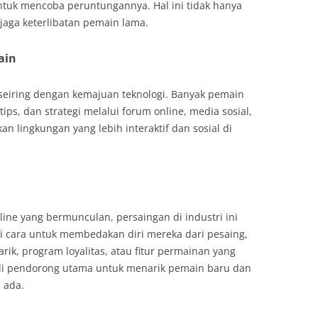
untuk mencoba peruntungannya. Hal ini tidak hanya
jaga keterlibatan pemain lama.
ain
eiring dengan kemajuan teknologi. Banyak pemain
ps, dan strategi melalui forum online, media sosial,
an lingkungan yang lebih interaktif dan sosial di
ine yang bermunculan, persaingan di industri ini
ri cara untuk membedakan diri mereka dari pesaing,
k, program loyalitas, atau fitur permainan yang
jadi pendorong utama untuk menarik pemain baru dan
 ada.