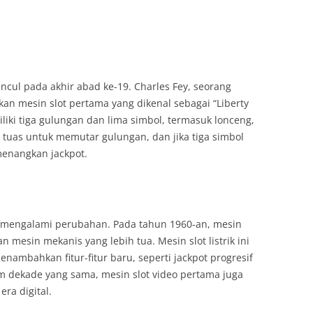
ncul pada akhir abad ke-19. Charles Fey, seorang
kan mesin slot pertama yang dikenal sebagai “Liberty
liki tiga gulungan dan lima simbol, termasuk lonceng,
 tuas untuk memutar gulungan, dan jika tiga simbol
enangkan jackpot.
ot mengalami perubahan. Pada tahun 1960-an, mesin
an mesin mekanis yang lebih tua. Mesin slot listrik ini
bahkan fitur-fitur baru, seperti jackpot progresif
am dekade yang sama, mesin slot video pertama juga
ra digital.