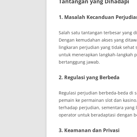
Tantangan yang Dihadapi
1. Masalah Kecanduan Perjudia
Salah satu tantangan terbesar yang d
Dengan kemudahan akses yang ditawar
lingkaran perjudian yang tidak sehat 
untuk menerapkan langkah-langkah
bertanggung jawab.
2. Regulasi yang Berbeda
Regulasi perjudian berbeda-beda di 
pemain ke permainan slot dan kasino
terhadap perjudian, sementara yang l
operator untuk beradaptasi dengan be
3. Keamanan dan Privasi