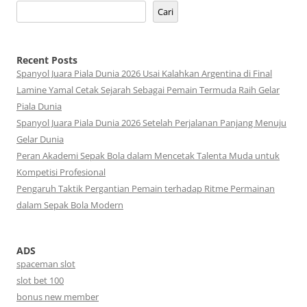
Cari
Recent Posts
Spanyol Juara Piala Dunia 2026 Usai Kalahkan Argentina di Final
Lamine Yamal Cetak Sejarah Sebagai Pemain Termuda Raih Gelar
Piala Dunia
Spanyol Juara Piala Dunia 2026 Setelah Perjalanan Panjang Menuju
Gelar Dunia
Peran Akademi Sepak Bola dalam Mencetak Talenta Muda untuk
Kompetisi Profesional
Pengaruh Taktik Pergantian Pemain terhadap Ritme Permainan
dalam Sepak Bola Modern
ADS
spaceman slot
slot bet 100
bonus new member