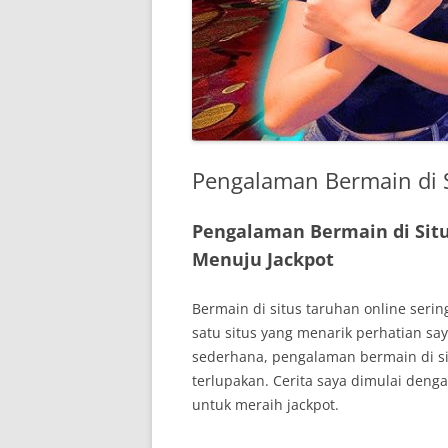
Pengalaman Bermain di S
Pengalaman Bermain di Situs
Menuju Jackpot
Bermain di situs taruhan online ser
satu situs yang menarik perhatian sa
sederhana, pengalaman bermain di s
terlupakan. Cerita saya dimulai den
untuk meraih jackpot.