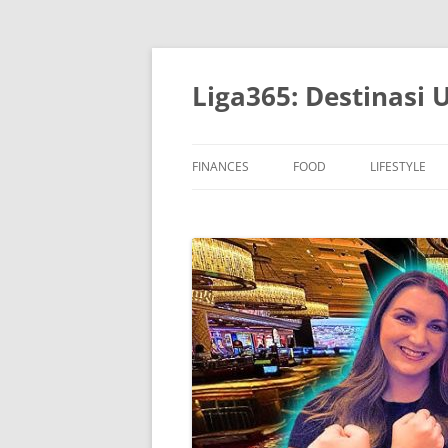
Langsung
ke
isi
Liga365: Destinasi
FINANCES
FOOD
LIFESTYLE