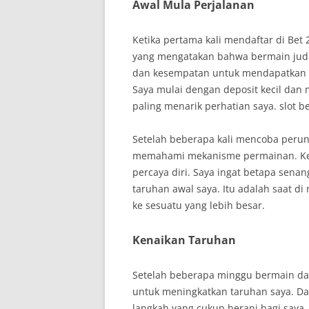
Awal Mula Perjalanan
Ketika pertama kali mendaftar di Bet 
yang mengatakan bahwa bermain judi o
dan kesempatan untuk mendapatkan 
Saya mulai dengan deposit kecil da
paling menarik perhatian saya. slot b
Setelah beberapa kali mencoba peru
memahami mekanisme permainan. Kem
percaya diri. Saya ingat betapa senan
taruhan awal saya. Itu adalah saat 
ke sesuatu yang lebih besar.
Kenaikan Taruhan
Setelah beberapa minggu bermain dan
untuk meningkatkan taruhan saya. Dar
langkah yang cukup berani bagi saya