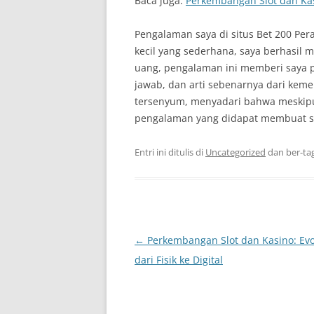
Baca juga:
Perkembangan Slot dan Kasin
Pengalaman saya di situs Bet 200 Per
kecil yang sederhana, saya berhasil m
uang, pengalaman ini memberi saya p
jawab, dan arti sebenarnya dari kem
tersenyum, menyadari bahwa meskipu
pengalaman yang didapat membuat se
Entri ini ditulis di
Uncategorized
dan ber-ta
Navigasi
←
Perkembangan Slot dan Kasino: Evo
Tulisan
dari Fisik ke Digital