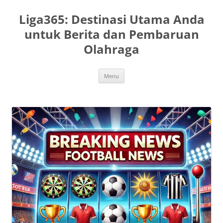
Langsung
ke
Liga365: Destinasi Utama Anda
isi
untuk Berita dan Pembaruan
Olahraga
Menu