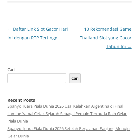
Navigasi
←
Daftar Link Slot Gacor Hari
10 Rekomendasi Game
Tulisan
Ini dengan RTP Tertinggi
Thailand Slot yang Gacor
Tahun Ini
→
Cari
Cari
Recent Posts
Spanyol Juara Piala Dunia 2026 Usai Kalahkan Argentina di Final
Lamine Yamal Cetak Sejarah Sebagai Pemain Termuda Raih Gelar
Piala Dunia
Spanyol Juara Piala Dunia 2026 Setelah Perjalanan Panjang Menuju
Gelar Dunia