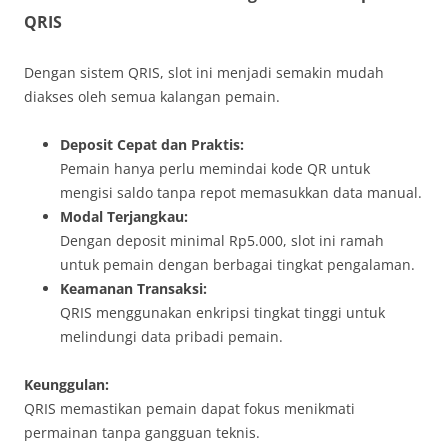
QRIS
Dengan sistem QRIS, slot ini menjadi semakin mudah
diakses oleh semua kalangan pemain.
Deposit Cepat dan Praktis:
Pemain hanya perlu memindai kode QR untuk
mengisi saldo tanpa repot memasukkan data manual.
Modal Terjangkau:
Dengan deposit minimal Rp5.000, slot ini ramah
untuk pemain dengan berbagai tingkat pengalaman.
Keamanan Transaksi:
QRIS menggunakan enkripsi tingkat tinggi untuk
melindungi data pribadi pemain.
Keunggulan:
QRIS memastikan pemain dapat fokus menikmati
permainan tanpa gangguan teknis.