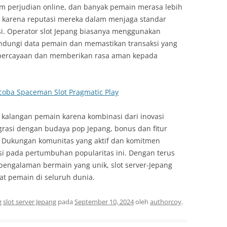
m perjudian online, dan banyak pemain merasa lebih
g karena reputasi mereka dalam menjaga standar
si. Operator slot Jepang biasanya menggunakan
lindungi data pemain dan memastikan transaksi yang
ercayaan dan memberikan rasa aman kepada
ba Spaceman Slot Pragmatic Play
i kalangan pemain karena kombinasi dari inovasi
tegrasi dengan budaya pop Jepang, bonus dan fitur
ik. Dukungan komunitas yang aktif dan komitmen
i pada pertumbuhan popularitas ini. Dengan terus
ngalaman bermain yang unik, slot server-Jepang
t pemain di seluruh dunia.
g
slot server Jepang
pada
September 10, 2024
oleh
authorcoy
.