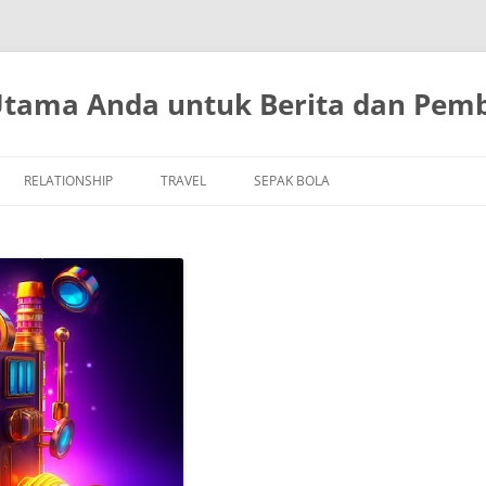
 Utama Anda untuk Berita dan Pe
RELATIONSHIP
TRAVEL
SEPAK BOLA
LIGA INDONESIA
LIGA INGGRIS
LIGA ITALIA
LIGA JERMAN
LIGA SPANYOL