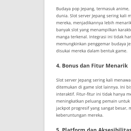
Budaya pop Jepang, termasuk anime, m
dunia. Slot server Jepang sering kal
mereka, menjadikannya lebih menarik
banyak slot yang menampilkan karakte
manga terkenal. Integrasi ini tidak h
memungkinkan penggemar budaya Jep
disukai mereka dalam bentuk game.
4. Bonus dan Fitur Menarik
Slot server Jepang sering kali menaw
ditemukan di game slot lainnya. Ini b
interaktif. Fitur-fitur ini tidak han
meningkatkan peluang pemain untuk 
jackpot progresif yang sangat besar
keberuntungan mereka.
5. Platform dan Aksesibilita