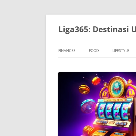
Langsung
ke
isi
Liga365: Destinasi
FINANCES
FOOD
LIFESTYLE