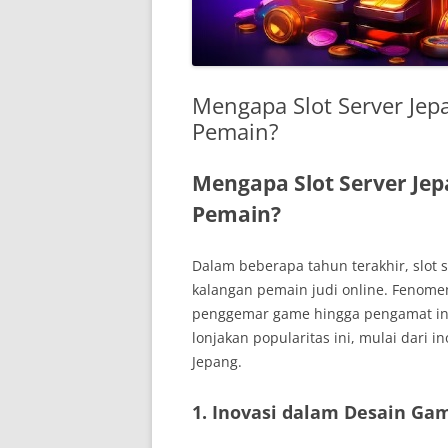
Mengapa Slot Server Jep
Pemain?
Mengapa Slot Server Jep
Pemain?
Dalam beberapa tahun terakhir, slot 
kalangan pemain judi online. Fenomen
penggemar game hingga pengamat indu
lonjakan popularitas ini, mulai dari
Jepang.
1. Inovasi dalam Desain Ga