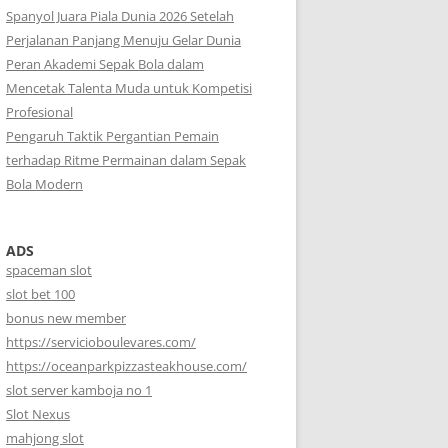
Spanyol Juara Piala Dunia 2026 Setelah
Perjalanan Panjang Menuju Gelar Dunia
Peran Akademi Sepak Bola dalam
Mencetak Talenta Muda untuk Kompetisi
Profesional
Pengaruh Taktik Pergantian Pemain
terhadap Ritme Permainan dalam Sepak
Bola Modern
ADS
spaceman slot
slot bet 100
bonus new member
https://servicioboulevares.com/
https://oceanparkpizzasteakhouse.com/
slot server kamboja no 1
Slot Nexus
mahjong slot