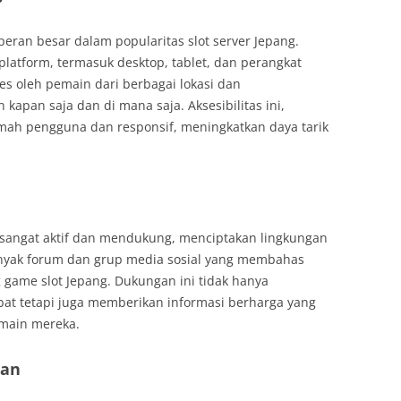
ran besar dalam popularitas slot server Jepang.
platform, termasuk desktop, tablet, dan perangkat
s oleh pemain dari berbagai lokasi dan
pan saja dan di mana saja. Aksesibilitas ini,
ah pengguna dan responsif, meningkatkan daya tarik
sangat aktif dan mendukung, menciptakan lingkungan
anyak forum dan grup media sosial yang membahas
g game slot Jepang. Dukungan ini tidak hanya
at tetapi juga memberikan informasi berharga yang
main mereka.
aan