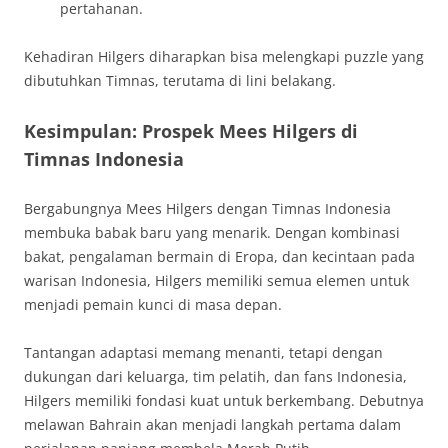
pertahanan.
Kehadiran Hilgers diharapkan bisa melengkapi puzzle yang
dibutuhkan Timnas, terutama di lini belakang.
Kesimpulan: Prospek Mees Hilgers di
Timnas Indonesia
Bergabungnya Mees Hilgers dengan Timnas Indonesia
membuka babak baru yang menarik. Dengan kombinasi
bakat, pengalaman bermain di Eropa, dan kecintaan pada
warisan Indonesia, Hilgers memiliki semua elemen untuk
menjadi pemain kunci di masa depan.
Tantangan adaptasi memang menanti, tetapi dengan
dukungan dari keluarga, tim pelatih, dan fans Indonesia,
Hilgers memiliki fondasi kuat untuk berkembang. Debutnya
melawan Bahrain akan menjadi langkah pertama dalam