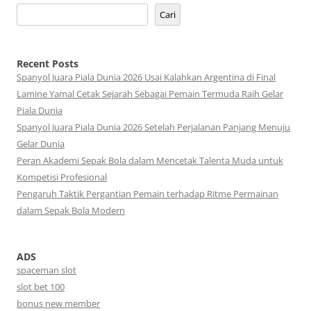
Cari
Recent Posts
Spanyol Juara Piala Dunia 2026 Usai Kalahkan Argentina di Final
Lamine Yamal Cetak Sejarah Sebagai Pemain Termuda Raih Gelar
Piala Dunia
Spanyol Juara Piala Dunia 2026 Setelah Perjalanan Panjang Menuju
Gelar Dunia
Peran Akademi Sepak Bola dalam Mencetak Talenta Muda untuk
Kompetisi Profesional
Pengaruh Taktik Pergantian Pemain terhadap Ritme Permainan
dalam Sepak Bola Modern
ADS
spaceman slot
slot bet 100
bonus new member