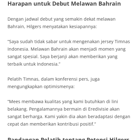
Harapan untuk Debut Melawan Bahrain
Dengan jadwal debut yang semakin dekat melawan
Bahrain, Hilgers menyatakan kesiapannya:
“Saya sudah tidak sabar untuk mengenakan jersey Timnas
Indonesia. Melawan Bahrain akan menjadi momen yang
sangat spesial. Saya berjanji akan memberikan yang
terbaik untuk Indonesia.”
Pelatih Timnas, dalam konferensi pers, juga
mengungkapkan optimismenya:
“Mees membawa kualitas yang kami butuhkan di lini
belakang. Pengalamannya bermain di Eredivisie akan
sangat berharga. Kami yakin dia akan beradaptasi dengan
cepat dan memberikan kontribusi positif.”
Pandangan Pelatih tentang Potensi Hilgers