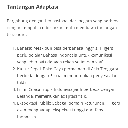
Tantangan Adaptasi
Bergabung dengan tim nasional dari negara yang berbeda
dengan tempat ia dibesarkan tentu membawa tantangan
tersendiri:
Bahasa: Meskipun bisa berbahasa Inggris, Hilgers
perlu belajar Bahasa Indonesia untuk komunikasi
yang lebih baik dengan rekan setim dan staf.
Kultur Sepak Bola: Gaya permainan di Asia Tenggara
berbeda dengan Eropa, membutuhkan penyesuaian
taktis.
Iklim: Cuaca tropis Indonesia jauh berbeda dengan
Belanda, memerlukan adaptasi fisik.
Ekspektasi Publik: Sebagai pemain keturunan, Hilgers
akan menghadapi ekspektasi tinggi dari fans
Indonesia.