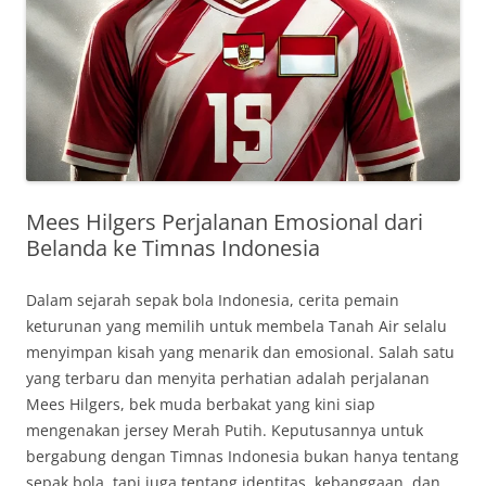
Mees Hilgers Perjalanan Emosional dari
Belanda ke Timnas Indonesia
Dalam sejarah sepak bola Indonesia, cerita pemain
keturunan yang memilih untuk membela Tanah Air selalu
menyimpan kisah yang menarik dan emosional. Salah satu
yang terbaru dan menyita perhatian adalah perjalanan
Mees Hilgers, bek muda berbakat yang kini siap
mengenakan jersey Merah Putih. Keputusannya untuk
bergabung dengan Timnas Indonesia bukan hanya tentang
sepak bola, tapi juga tentang identitas, kebanggaan, dan