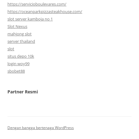
https://servicioboulevares.com/
https://oceanparkpizzasteakhouse.com/
slot server kamboja no 1
Slot Nexus
mahjong slot
server thailand
slot
situs depo 10k
login woy99
sbobet88
Partner Resmi
Dengan bangga bertenaga WordPress