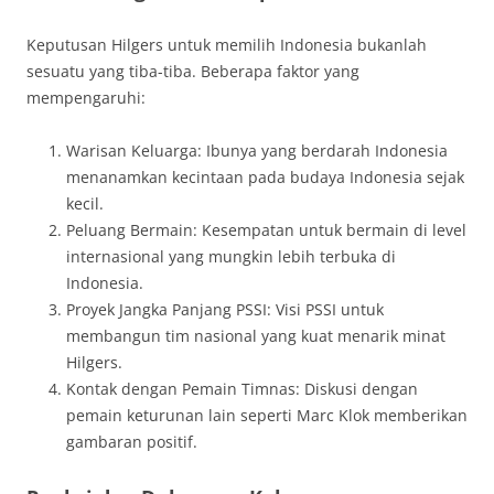
Keputusan Hilgers untuk memilih Indonesia bukanlah
sesuatu yang tiba-tiba. Beberapa faktor yang
mempengaruhi:
Warisan Keluarga: Ibunya yang berdarah Indonesia
menanamkan kecintaan pada budaya Indonesia sejak
kecil.
Peluang Bermain: Kesempatan untuk bermain di level
internasional yang mungkin lebih terbuka di
Indonesia.
Proyek Jangka Panjang PSSI: Visi PSSI untuk
membangun tim nasional yang kuat menarik minat
Hilgers.
Kontak dengan Pemain Timnas: Diskusi dengan
pemain keturunan lain seperti Marc Klok memberikan
gambaran positif.