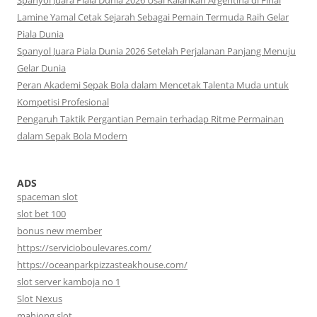
Lamine Yamal Cetak Sejarah Sebagai Pemain Termuda Raih Gelar
Piala Dunia
Spanyol Juara Piala Dunia 2026 Setelah Perjalanan Panjang Menuju
Gelar Dunia
Peran Akademi Sepak Bola dalam Mencetak Talenta Muda untuk
Kompetisi Profesional
Pengaruh Taktik Pergantian Pemain terhadap Ritme Permainan
dalam Sepak Bola Modern
ADS
spaceman slot
slot bet 100
bonus new member
https://servicioboulevares.com/
https://oceanparkpizzasteakhouse.com/
slot server kamboja no 1
Slot Nexus
mahjong slot