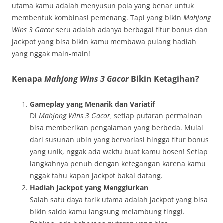
utama kamu adalah menyusun pola yang benar untuk
membentuk kombinasi pemenang. Tapi yang bikin
Mahjong
Wins 3 Gacor
seru adalah adanya berbagai fitur bonus dan
jackpot yang bisa bikin kamu membawa pulang hadiah
yang nggak main-main!
Kenapa
Mahjong Wins 3 Gacor
Bikin Ketagihan?
Gameplay yang Menarik dan Variatif
Di
Mahjong Wins 3 Gacor
, setiap putaran permainan
bisa memberikan pengalaman yang berbeda. Mulai
dari susunan ubin yang bervariasi hingga fitur bonus
yang unik, nggak ada waktu buat kamu bosen! Setiap
langkahnya penuh dengan ketegangan karena kamu
nggak tahu kapan jackpot bakal datang.
Hadiah Jackpot yang Menggiurkan
Salah satu daya tarik utama adalah jackpot yang bisa
bikin saldo kamu langsung melambung tinggi.