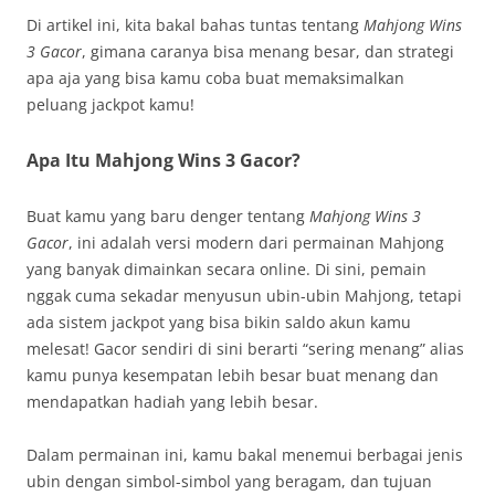
Di artikel ini, kita bakal bahas tuntas tentang
Mahjong Wins
3 Gacor
, gimana caranya bisa menang besar, dan strategi
apa aja yang bisa kamu coba buat memaksimalkan
peluang jackpot kamu!
Apa Itu Mahjong Wins 3 Gacor?
Buat kamu yang baru denger tentang
Mahjong Wins 3
Gacor
, ini adalah versi modern dari permainan Mahjong
yang banyak dimainkan secara online. Di sini, pemain
nggak cuma sekadar menyusun ubin-ubin Mahjong, tetapi
ada sistem jackpot yang bisa bikin saldo akun kamu
melesat! Gacor sendiri di sini berarti “sering menang” alias
kamu punya kesempatan lebih besar buat menang dan
mendapatkan hadiah yang lebih besar.
Dalam permainan ini, kamu bakal menemui berbagai jenis
ubin dengan simbol-simbol yang beragam, dan tujuan