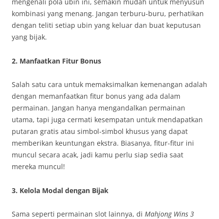
mengenali pola ubin ini, semakin mudah untuk menyusun
kombinasi yang menang. Jangan terburu-buru, perhatikan
dengan teliti setiap ubin yang keluar dan buat keputusan
yang bijak.
2.
Manfaatkan Fitur Bonus
Salah satu cara untuk memaksimalkan kemenangan adalah
dengan memanfaatkan fitur bonus yang ada dalam
permainan. Jangan hanya mengandalkan permainan
utama, tapi juga cermati kesempatan untuk mendapatkan
putaran gratis atau simbol-simbol khusus yang dapat
memberikan keuntungan ekstra. Biasanya, fitur-fitur ini
muncul secara acak, jadi kamu perlu siap sedia saat
mereka muncul!
3.
Kelola Modal dengan Bijak
Sama seperti permainan slot lainnya, di
Mahjong Wins 3