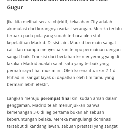
Gugur
Jika kita melihat secara objektif, kekalahan City adalah
akumulasi dari kurangnya variasi serangan. Mereka terlalu
terpaku pada pola yang sudah terbaca oleh staf
kepelatihan Madrid. Di sisi lain, Madrid bermain sangat
cair dan mampu menyesuaikan tempo permainan dengan
sangat baik. Transisi dari bertahan ke menyerang yang di
lakukan Madrid adalah salah satu yang terbaik yang
pernah saya lihat musim ini. Oleh karena itu, skor 2-1 di
Etihad ini sangat layak di dapatkan oleh tim tamu yang
bermain lebih efektif.
Langkah menuju
perempat final
kini sudah aman dalam
genggaman. Madrid telah menunjukkan bahwa
kemenangan 3-0 di leg pertama bukanlah sebuah
keberuntungan belaka. Mereka mengulangi dominasi
tersebut di kandang lawan, sebuah prestasi yang sangat