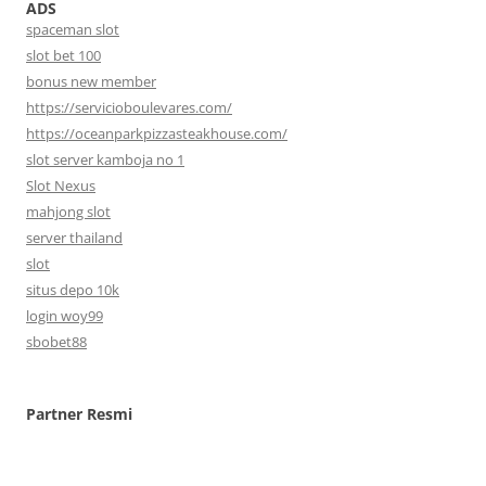
ADS
spaceman slot
slot bet 100
bonus new member
https://servicioboulevares.com/
https://oceanparkpizzasteakhouse.com/
slot server kamboja no 1
Slot Nexus
mahjong slot
server thailand
slot
situs depo 10k
login woy99
sbobet88
Partner Resmi