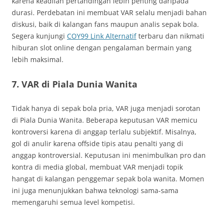
karena keadilan pertandingan lebih penting daripada
durasi. Perdebatan ini membuat VAR selalu menjadi bahan
diskusi, baik di kalangan fans maupun analis sepak bola.
Segera kunjungi
COY99 Link Alternatif
terbaru dan nikmati
hiburan slot online dengan pengalaman bermain yang
lebih maksimal.
7. VAR di Piala Dunia Wanita
Tidak hanya di sepak bola pria, VAR juga menjadi sorotan
di Piala Dunia Wanita. Beberapa keputusan VAR memicu
kontroversi karena di anggap terlalu subjektif. Misalnya,
gol di anulir karena offside tipis atau penalti yang di
anggap kontroversial. Keputusan ini menimbulkan pro dan
kontra di media global, membuat VAR menjadi topik
hangat di kalangan penggemar sepak bola wanita. Momen
ini juga menunjukkan bahwa teknologi sama-sama
memengaruhi semua level kompetisi.