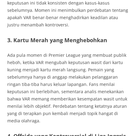
keputusan ini tidak konsisten dengan kasus-kasus
sebelumnya. Momen ini menimbulkan perdebatan tentang
apakah VAR benar-benar menghadirkan keadilan atau
justru menambah kontroversi.
3. Kartu Merah yang Menghebohkan
Ada pula momen di Premier League yang membuat publik
heboh, ketika VAR mengubah keputusan wasit dari kartu
kuning menjadi kartu merah langsung. Pemain yang
sebelumnya hanya di anggap melakukan pelanggaran
ringan tiba-tiba harus keluar lapangan. Fans menilai
keputusan ini berlebihan, sementara analis menekankan
bahwa VAR memang memberikan kesempatan wasit untuk
menilai lebih objektif. Perdebatan tentang ketatnya aturan
yang di terapkan pun kembali menjadi topik hangat di
media olahraga.
4. Offside yang Kontroversial di Liga Inggris